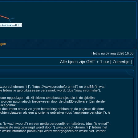
ggen
Het is nu 07 aug 2026 16:55
Alle tijden zijn GMT + 1 uur [ Zomertijd ]
www.porscheforum.nl |", "https://www.porscheforum.nl") en phpBB (in wat
 tijdens je gebruikssessie verzameld wordt (dus "jouw informatie").
opgeslagen; dit zijn kleine tekstbestandjes die in de tijdelijke
ze worden automatisch toegewezen door de phpBB-software. Een derde
ruiksgemak.
dit document omdat ze geen betrekking hebben op de pagina’s die door
chten plaatsen als een anonieme gebruiker (dus "anonieme berichten"), je
je wachtwoord") en een geldig persoonlijk e-mailadres. (dus "je e-mail").
matie die nog gevraagd wordt door "| www.porscheforum.nl |" tijdens het
len welke informatie publiekelijk wordt weergegeven en welke niet. Verder