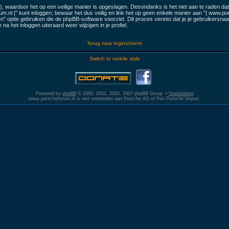
, waardoor het op een veilige manier is opgeslagen. Desondanks is het niet aan te raden dat
nl |" kunt inloggen; bewaar het dus veilig en link het op geen enkele manier aan "| www.pors
" optie gebruiken die de phpBB-software voorziet. Dit proces vereist dat je je gebruikers
 het inloggen uiteraard weer wijzigen in je profiel.
Terug naar loginscherm
Switch to mobile style
Powered by
phpBB
© 2000, 2002, 2005, 2007 phpBB Group. •
Statistieken
www.porscheforum.nl is niet verbonden aan Porsche AG of Pon Porsche Import.