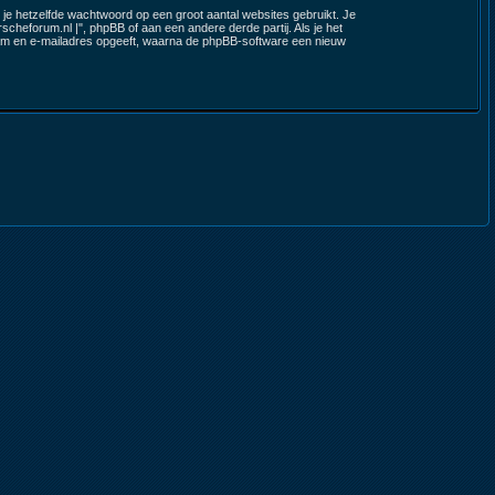
 je hetzelfde wachtwoord op een groot aantal websites gebruikt. Je
cheforum.nl |", phpBB of aan een andere derde partij. Als je het
naam en e-mailadres opgeeft, waarna de phpBB-software een nieuw