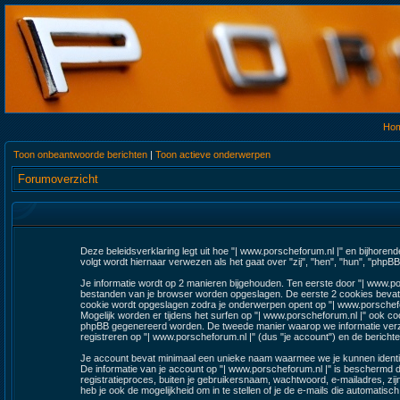
Ho
Toon onbeantwoorde berichten
|
Toon actieve onderwerpen
Forumoverzicht
Deze beleidsverklaring legt uit hoe "| www.porscheforum.nl |" en bijhorend
volgt wordt hiernaar verwezen als het gaat over "zij", "hen", "hun", "ph
Je informatie wordt op 2 manieren bijgehouden. Ten eerste door "| www.por
bestanden van je browser worden opgeslagen. De eerste 2 cookies bevat
cookie wordt opgeslagen zodra je onderwerpen opent op "| www.porschefo
Mogelijk worden er tijdens het surfen op "| www.porscheforum.nl |" ook 
phpBB gegenereerd worden. De tweede manier waarop we informatie verzame
registreren op "| www.porscheforum.nl |" (dus "je account") en de berichten
Je account bevat minimaal een unieke naam waarmee we je kunnen identific
De informatie van je account op "| www.porscheforum.nl |" is beschermd do
registratieproces, buiten je gebruikersnaam, wachtwoord, e-mailadres, zijn 
heb je ook de mogelijkheid om in te stellen of je de e-mails die automati