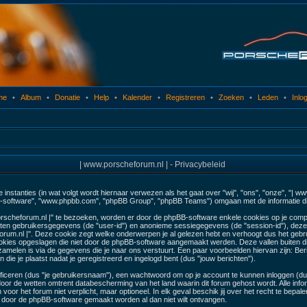
me
•
Album
•
Donatie
•
Help
•
Kalender
•
Registreren
•
Zoeken
•
Leden
•
Inlo
| www.porscheforum.nl | - Privacybeleid
e instanties (in wat volgt wordt hiernaar verwezen als het gaat over "wij", "ons", "onze", "| 
pBB-software", "www.phpbb.com", "phpBB Group", "phpBB Teams") omgaan met de informatie die
scheforum.nl |" te bezoeken, worden er door de phpBB-software enkele cookies op je computer 
ten gebruikersgegevens (de "user-id") en anonieme sessiegegevens (de "session-id"), de
rum.nl |". Deze cookie zegt welke onderwerpen je al gelezen hebt en verhoogt dus het geb
cookies opgeslagen die niet door de phpBB-software aangemaakt werden. Deze vallen buiten 
len is via de gegevens die je naar ons verstuurt. Een paar voorbeelden hiervan zijn: Beri
 die je plaatst nadat je geregistreerd en ingelogd bent (dus "jouw berichten").
eren (dus "je gebruikersnaam"), een wachtwoord om op je account te kunnen inloggen (dus "
or de wetten omtrent databescherming van het land waarin dit forum gehost wordt. Alle infor
voor het forum niet verplicht, maar optioneel. In elk geval beschik jij over het recht te bepa
sch door de phpBB-software gemaakt worden al dan niet wilt ontvangen.