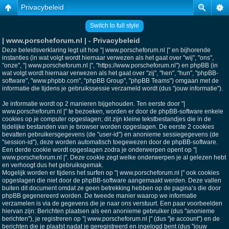
Privacybeleid
Switch to full style
| www.porscheforum.nl | - Privacybeleid
Deze beleidsverklaring legt uit hoe "| www.porscheforum.nl |" en bijhorende
instanties (in wat volgt wordt hiernaar verwezen als het gaat over "wij", "ons",
"onze", "| www.porscheforum.nl |", "https://www.porscheforum.nl") en phpBB (in
wat volgt wordt hiernaar verwezen als het gaat over "zij", "hen", "hun", "phpBB-
software", "www.phpbb.com", "phpBB Group", "phpBB Teams") omgaan met de
informatie die tijdens je gebruikssessie verzameld wordt (dus "jouw informatie").
Je informatie wordt op 2 manieren bijgehouden. Ten eerste door "|
www.porscheforum.nl |" te bezoeken, worden er door de phpBB-software enkele
cookies op je computer opgeslagen; dit zijn kleine tekstbestandjes die in de
tijdelijke bestanden van je browser worden opgeslagen. De eerste 2 cookies
bevatten gebruikersgegevens (de "user-id") en anonieme sessiegegevens (de
"session-id"), deze worden automatisch toegewezen door de phpBB-software.
Een derde cookie wordt opgeslagen zodra je onderwerpen opent op "|
www.porscheforum.nl |". Deze cookie zegt welke onderwerpen je al gelezen hebt
en verhoogt dus het gebruiksgemak.
Mogelijk worden er tijdens het surfen op "| www.porscheforum.nl |" ook cookies
opgeslagen die niet door de phpBB-software aangemaakt werden. Deze vallen
buiten dit document omdat ze geen betrekking hebben op de pagina’s die door
phpBB gegenereerd worden. De tweede manier waarop we informatie
verzamelen is via de gegevens die je naar ons verstuurt. Een paar voorbeelden
hiervan zijn: Berichten plaatsen als een anonieme gebruiker (dus "anonieme
berichten"), je registreren op "| www.porscheforum.nl |" (dus "je account") en de
berichten die je plaatst nadat je geregistreerd en ingelogd bent (dus "jouw