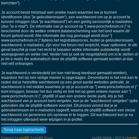
berichten").
Je account bevat minimaal een unieke naam waarmee we je kunnen
identificeren (dus "je gebruikersnaam"), een wachtwoord om op je account te
kunnen inloggen (dus "je wachtwoord") en een geldig persoonlijk e-mailadres.
(dus "je e-mail"). De informatie van je account op "| www.porscheforum.nl |" is
beschermd door de wetten omtrent databescherming van het land waarin dit
forum gehost wordt. Alle informatie die nog gevraagd wordt door "|
www.porscheforum.nl |" tijdens het registratieproces, buiten je gebruikersnaam,
wachtwoord, e-mailadres, zijn voor het forum niet verplicht, maar optioneel. In elk
geval beschik jij over het recht te bepalen welke informatie publiekelijk wordt
weergegeven en welke niet. Verder heb je ook de mogelijkheid om in te stellen of
je de e-mails die automatisch door de phpBB-software gemaakt worden al dan
niet wilt ontvangen.
Je wachtwoord is versleuteld (en kan niet terug leesbaar gemaakt worden),
waardoor het op een veilige manier is opgeslagen. Desondanks is het niet aan te
raden dat je hetzelfde wachtwoord op een groot aantal websites gebruikt. Je
wachtwoord is het middel waarmee je op je account op "| www.porscheforum.nl |"
kunt inloggen; bewaar het dus veilig en link het op geen enkele manier aan "|
www.porscheforum.nl |", phpBB of aan een andere derde partij. Als je het
wachtwoord van je account bent vergeten, kun je de "wachtwoord vergeten" optie
gebruiken die de phpBB-software voorziet. Dit proces vereist dat je je
gebruikersnaam en e-mailadres opgeeft, waarna de phpBB-software een nieuw
wachtwoord zal genereren om opnieuw in te loggen. Dit wachtwoord kun je na
het inloggen uiteraard weer wijzigen in je profiel.
Terug naar loginscherm
Powered by
phpBB
© phpBB Group.
phpBB Mobile / SEO by
Artodia
.