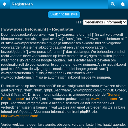
Registreren
Switch to full style
Taal:
| www.porscheforum.nl | - Registratie
Door het bezoeken/gebruiken van "| www.porscheforum.nl |" (in wat volgt wordt
hiernaar verwezen als het gaat over "wij", "ons", "onze", "| www.porscheforum.nl |"
of "https://www.porscheforum.nl"), ga je automatisch akkoord met de volgende
voorwaarden. Als je niet akkoord gaat met één van de voorwaarden,
bezoek/gebruik "| www.porscheforum.nl |" dan niet langer. We behouden ons het
recht voor om deze voorwaarden op ieder moment te wijzigen en zullen je daar -
waar mogelijk- van op de hoogte houden. Het is echter aan te bevelen om
regelmatig zelf de voorwaarden te controleren op wijzigingen. Als je niet akkoord
gaat met één van de wijzigingen, maak dan niet langer gebruik van "|
www.porscheforum.nl |". Als je wel gebruik blijft maken van "|
www.porscheforum.nl |", ga je automatisch akkoord met de wijzigingen.
Dit forum werkt op basis van phpBB (in wat volgt wordt hiernaar verwezen als het
gaat over "zij", "hen", "hun", "phpBB-software", "www.phpbb.com", "phpBB Groep",
"phpBB Teams"). Dit is een forumpakket dat is vrijgegeven onder de "
General
Public License
" (of "GPL") en kan worden gedownload op
www.phpbb.com
. De
phpBB-software vergemakkelijkt alleen discussies via het internet en GPL
verbiedt hen tussen te komen in wat wij toestaan en/of verbieden als toelaatbare
inhoud en/of gedrag. Voor meer informatie omtrent phpBB, zie:
https://www.phpbb.com/
.
Verder verklaar je geen kwetsende, obscene, vulgaire, lasterlijke, haatdragende,