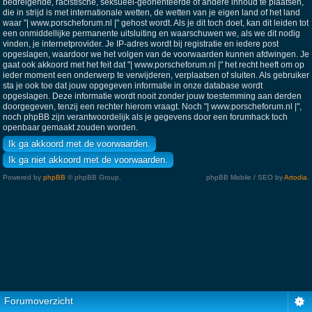
bedreigende, racistische, seksueel-georiënteerde of andere inhoud te plaatsen,
die in strijd is met internationale wetten, de wetten van je eigen land of het land
waar "| www.porscheforum.nl |" gehost wordt. Als je dit toch doet, kan dit leiden tot
een onmiddellijke permanente uitsluiting en waarschuwen we, als we dit nodig
vinden, je internetprovider. Je IP-adres wordt bij registratie en iedere post
opgeslagen, waardoor we het volgen van de voorwaarden kunnen afdwingen. Je
gaat ook akkoord met het feit dat "| www.porscheforum.nl |" het recht heeft om op
ieder moment een onderwerp te verwijderen, verplaatsen of sluiten. Als gebruiker
sta je ook toe dat jouw opgegeven informatie in onze database wordt
opgeslagen. Deze informatie wordt nooit zonder jouw toestemming aan derden
doorgegeven, tenzij een rechter hierom vraagt. Noch "| www.porscheforum.nl |",
noch phpBB zijn verantwoordelijk als je gegevens door een forumhack toch
openbaar gemaakt zouden worden.
Powered by
phpBB
© phpBB Group.
phpBB Mobile / SEO by
Artodia
.
Forumoverzicht