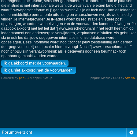
bedreigende, racistische, seksueel-georiënteerde of andere inhoud te plaatsen,
die in strijd is met internationale wetten, de wetten van je eigen land of het land
waar "| www.porscheforum.nl |" gehost wordt. Als je dit toch doet, kan dit leiden tot
een onmiddellijke permanente uitsluiting en waarschuwen we, als we dit nodig
vinden, je internetprovider. Je IP-adres wordt bij registratie en iedere post
opgeslagen, waardoor we het volgen van de voorwaarden kunnen afdwingen. Je
gaat ook akkoord met het feit dat "| www.porscheforum.nl |" het recht heeft om op
ieder moment een onderwerp te verwijderen, verplaatsen of sluiten. Als gebruiker
sta je ook toe dat jouw opgegeven informatie in onze database wordt
opgeslagen. Deze informatie wordt nooit zonder jouw toestemming aan derden
doorgegeven, tenzij een rechter hierom vraagt. Noch "| www.porscheforum.nl |",
noch phpBB zijn verantwoordelijk als je gegevens door een forumhack toch
openbaar gemaakt zouden worden.
Powered by
phpBB
© phpBB Group.
phpBB Mobile / SEO by
Artodia
.
Forumoverzicht