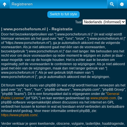
Registreren
Switch to full style
Taal:
| www.porscheforum.nl | - Registratie
Door het bezoeken/gebruiken van "| www.porscheforum.nl |" (in wat volgt wordt
hiernaar verwezen als het gaat over "wij", "ons", "onze", "| www.porscheforum.nl |"
of "https://www.porscheforum.nl"), ga je automatisch akkoord met de volgende
voorwaarden. Als je niet akkoord gaat met één van de voorwaarden,
bezoek/gebruik "| www.porscheforum.nl |" dan niet langer. We behouden ons het
recht voor om deze voorwaarden op ieder moment te wijzigen en zullen je daar -
waar mogelijk- van op de hoogte houden. Het is echter aan te bevelen om
regelmatig zelf de voorwaarden te controleren op wijzigingen. Als je niet akkoord
gaat met één van de wijzigingen, maak dan niet langer gebruik van "|
www.porscheforum.nl |". Als je wel gebruik blijft maken van "|
www.porscheforum.nl |", ga je automatisch akkoord met de wijzigingen.
Dit forum werkt op basis van phpBB (in wat volgt wordt hiernaar verwezen als het
gaat over "zij", "hen", "hun", "phpBB-software", "www.phpbb.com", "phpBB Groep",
"phpBB Teams"). Dit is een forumpakket dat is vrijgegeven onder de "
General
Public License
" (of "GPL") en kan worden gedownload op
www.phpbb.com
. De
phpBB-software vergemakkelijkt alleen discussies via het internet en GPL
verbiedt hen tussen te komen in wat wij toestaan en/of verbieden als toelaatbare
inhoud en/of gedrag. Voor meer informatie omtrent phpBB, zie:
https://www.phpbb.com/
.
Verder verklaar je geen kwetsende, obscene, vulgaire, lasterlijke, haatdragende,