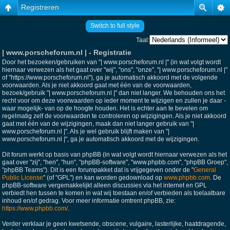
Registreren
Switch to full style
Taal:
| www.porscheforum.nl | - Registratie
Door het bezoeken/gebruiken van "| www.porscheforum.nl |" (in wat volgt wordt
hiernaar verwezen als het gaat over "wij", "ons", "onze", "| www.porscheforum.nl |"
of "https://www.porscheforum.nl"), ga je automatisch akkoord met de volgende
voorwaarden. Als je niet akkoord gaat met één van de voorwaarden,
bezoek/gebruik "| www.porscheforum.nl |" dan niet langer. We behouden ons het
recht voor om deze voorwaarden op ieder moment te wijzigen en zullen je daar -
waar mogelijk- van op de hoogte houden. Het is echter aan te bevelen om
regelmatig zelf de voorwaarden te controleren op wijzigingen. Als je niet akkoord
gaat met één van de wijzigingen, maak dan niet langer gebruik van "|
www.porscheforum.nl |". Als je wel gebruik blijft maken van "|
www.porscheforum.nl |", ga je automatisch akkoord met de wijzigingen.
Dit forum werkt op basis van phpBB (in wat volgt wordt hiernaar verwezen als het
gaat over "zij", "hen", "hun", "phpBB-software", "www.phpbb.com", "phpBB Groep",
"phpBB Teams"). Dit is een forumpakket dat is vrijgegeven onder de "
General
Public License
" (of "GPL") en kan worden gedownload op
www.phpbb.com
. De
phpBB-software vergemakkelijkt alleen discussies via het internet en GPL
verbiedt hen tussen te komen in wat wij toestaan en/of verbieden als toelaatbare
inhoud en/of gedrag. Voor meer informatie omtrent phpBB, zie:
https://www.phpbb.com/
.
Verder verklaar je geen kwetsende, obscene, vulgaire, lasterlijke, haatdragende,