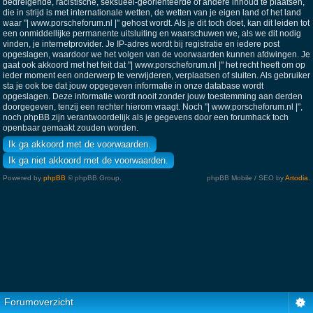
bedreigende, racistische, seksueel-georiënteerde of andere inhoud te plaatsen,
die in strijd is met internationale wetten, de wetten van je eigen land of het land
waar "| www.porscheforum.nl |" gehost wordt. Als je dit toch doet, kan dit leiden tot
een onmiddellijke permanente uitsluiting en waarschuwen we, als we dit nodig
vinden, je internetprovider. Je IP-adres wordt bij registratie en iedere post
opgeslagen, waardoor we het volgen van de voorwaarden kunnen afdwingen. Je
gaat ook akkoord met het feit dat "| www.porscheforum.nl |" het recht heeft om op
ieder moment een onderwerp te verwijderen, verplaatsen of sluiten. Als gebruiker
sta je ook toe dat jouw opgegeven informatie in onze database wordt
opgeslagen. Deze informatie wordt nooit zonder jouw toestemming aan derden
doorgegeven, tenzij een rechter hierom vraagt. Noch "| www.porscheforum.nl |",
noch phpBB zijn verantwoordelijk als je gegevens door een forumhack toch
openbaar gemaakt zouden worden.
Powered by
phpBB
© phpBB Group.
phpBB Mobile / SEO by
Artodia
.
Forumoverzicht