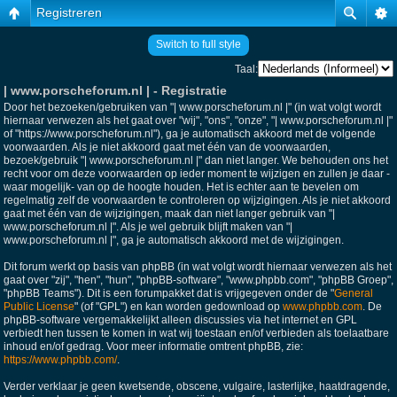
Registreren
Switch to full style
Taal:
| www.porscheforum.nl | - Registratie
Door het bezoeken/gebruiken van "| www.porscheforum.nl |" (in wat volgt wordt
hiernaar verwezen als het gaat over "wij", "ons", "onze", "| www.porscheforum.nl |"
of "https://www.porscheforum.nl"), ga je automatisch akkoord met de volgende
voorwaarden. Als je niet akkoord gaat met één van de voorwaarden,
bezoek/gebruik "| www.porscheforum.nl |" dan niet langer. We behouden ons het
recht voor om deze voorwaarden op ieder moment te wijzigen en zullen je daar -
waar mogelijk- van op de hoogte houden. Het is echter aan te bevelen om
regelmatig zelf de voorwaarden te controleren op wijzigingen. Als je niet akkoord
gaat met één van de wijzigingen, maak dan niet langer gebruik van "|
www.porscheforum.nl |". Als je wel gebruik blijft maken van "|
www.porscheforum.nl |", ga je automatisch akkoord met de wijzigingen.
Dit forum werkt op basis van phpBB (in wat volgt wordt hiernaar verwezen als het
gaat over "zij", "hen", "hun", "phpBB-software", "www.phpbb.com", "phpBB Groep",
"phpBB Teams"). Dit is een forumpakket dat is vrijgegeven onder de "
General
Public License
" (of "GPL") en kan worden gedownload op
www.phpbb.com
. De
phpBB-software vergemakkelijkt alleen discussies via het internet en GPL
verbiedt hen tussen te komen in wat wij toestaan en/of verbieden als toelaatbare
inhoud en/of gedrag. Voor meer informatie omtrent phpBB, zie:
https://www.phpbb.com/
.
Verder verklaar je geen kwetsende, obscene, vulgaire, lasterlijke, haatdragende,