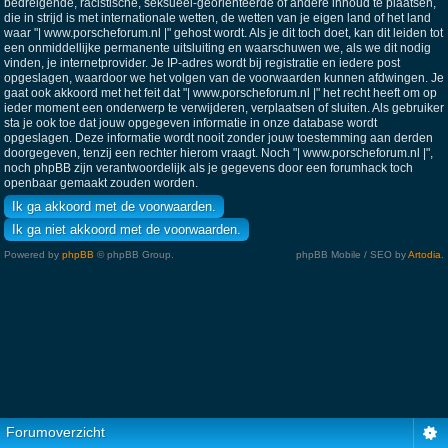
bedreigende, racistische, seksueel-georiënteerde of andere inhoud te plaatsen,
die in strijd is met internationale wetten, de wetten van je eigen land of het land
waar "| www.porscheforum.nl |" gehost wordt. Als je dit toch doet, kan dit leiden tot
een onmiddellijke permanente uitsluiting en waarschuwen we, als we dit nodig
vinden, je internetprovider. Je IP-adres wordt bij registratie en iedere post
opgeslagen, waardoor we het volgen van de voorwaarden kunnen afdwingen. Je
gaat ook akkoord met het feit dat "| www.porscheforum.nl |" het recht heeft om op
ieder moment een onderwerp te verwijderen, verplaatsen of sluiten. Als gebruiker
sta je ook toe dat jouw opgegeven informatie in onze database wordt
opgeslagen. Deze informatie wordt nooit zonder jouw toestemming aan derden
doorgegeven, tenzij een rechter hierom vraagt. Noch "| www.porscheforum.nl |",
noch phpBB zijn verantwoordelijk als je gegevens door een forumhack toch
openbaar gemaakt zouden worden.
Powered by
phpBB
© phpBB Group.
phpBB Mobile / SEO by
Artodia
.
Forumoverzicht