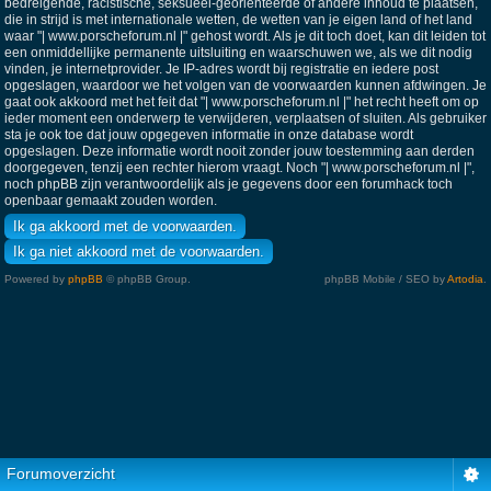
bedreigende, racistische, seksueel-georiënteerde of andere inhoud te plaatsen,
die in strijd is met internationale wetten, de wetten van je eigen land of het land
waar "| www.porscheforum.nl |" gehost wordt. Als je dit toch doet, kan dit leiden tot
een onmiddellijke permanente uitsluiting en waarschuwen we, als we dit nodig
vinden, je internetprovider. Je IP-adres wordt bij registratie en iedere post
opgeslagen, waardoor we het volgen van de voorwaarden kunnen afdwingen. Je
gaat ook akkoord met het feit dat "| www.porscheforum.nl |" het recht heeft om op
ieder moment een onderwerp te verwijderen, verplaatsen of sluiten. Als gebruiker
sta je ook toe dat jouw opgegeven informatie in onze database wordt
opgeslagen. Deze informatie wordt nooit zonder jouw toestemming aan derden
doorgegeven, tenzij een rechter hierom vraagt. Noch "| www.porscheforum.nl |",
noch phpBB zijn verantwoordelijk als je gegevens door een forumhack toch
openbaar gemaakt zouden worden.
Powered by
phpBB
© phpBB Group.
phpBB Mobile / SEO by
Artodia
.
Forumoverzicht