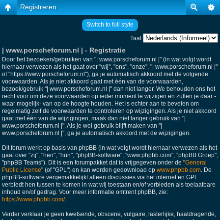
Registreren
Switch to full style
Taal:
| www.porscheforum.nl | - Registratie
Door het bezoeken/gebruiken van "| www.porscheforum.nl |" (in wat volgt wordt
hiernaar verwezen als het gaat over "wij", "ons", "onze", "| www.porscheforum.nl |"
of "https://www.porscheforum.nl"), ga je automatisch akkoord met de volgende
voorwaarden. Als je niet akkoord gaat met één van de voorwaarden,
bezoek/gebruik "| www.porscheforum.nl |" dan niet langer. We behouden ons het
recht voor om deze voorwaarden op ieder moment te wijzigen en zullen je daar -
waar mogelijk- van op de hoogte houden. Het is echter aan te bevelen om
regelmatig zelf de voorwaarden te controleren op wijzigingen. Als je niet akkoord
gaat met één van de wijzigingen, maak dan niet langer gebruik van "|
www.porscheforum.nl |". Als je wel gebruik blijft maken van "|
www.porscheforum.nl |", ga je automatisch akkoord met de wijzigingen.
Dit forum werkt op basis van phpBB (in wat volgt wordt hiernaar verwezen als het
gaat over "zij", "hen", "hun", "phpBB-software", "www.phpbb.com", "phpBB Groep",
"phpBB Teams"). Dit is een forumpakket dat is vrijgegeven onder de "
General
Public License
" (of "GPL") en kan worden gedownload op
www.phpbb.com
. De
phpBB-software vergemakkelijkt alleen discussies via het internet en GPL
verbiedt hen tussen te komen in wat wij toestaan en/of verbieden als toelaatbare
inhoud en/of gedrag. Voor meer informatie omtrent phpBB, zie:
https://www.phpbb.com/
.
Verder verklaar je geen kwetsende, obscene, vulgaire, lasterlijke, haatdragende,