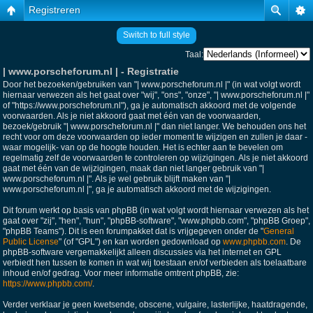
Registreren
Switch to full style
Taal:
| www.porscheforum.nl | - Registratie
Door het bezoeken/gebruiken van "| www.porscheforum.nl |" (in wat volgt wordt
hiernaar verwezen als het gaat over "wij", "ons", "onze", "| www.porscheforum.nl |"
of "https://www.porscheforum.nl"), ga je automatisch akkoord met de volgende
voorwaarden. Als je niet akkoord gaat met één van de voorwaarden,
bezoek/gebruik "| www.porscheforum.nl |" dan niet langer. We behouden ons het
recht voor om deze voorwaarden op ieder moment te wijzigen en zullen je daar -
waar mogelijk- van op de hoogte houden. Het is echter aan te bevelen om
regelmatig zelf de voorwaarden te controleren op wijzigingen. Als je niet akkoord
gaat met één van de wijzigingen, maak dan niet langer gebruik van "|
www.porscheforum.nl |". Als je wel gebruik blijft maken van "|
www.porscheforum.nl |", ga je automatisch akkoord met de wijzigingen.
Dit forum werkt op basis van phpBB (in wat volgt wordt hiernaar verwezen als het
gaat over "zij", "hen", "hun", "phpBB-software", "www.phpbb.com", "phpBB Groep",
"phpBB Teams"). Dit is een forumpakket dat is vrijgegeven onder de "
General
Public License
" (of "GPL") en kan worden gedownload op
www.phpbb.com
. De
phpBB-software vergemakkelijkt alleen discussies via het internet en GPL
verbiedt hen tussen te komen in wat wij toestaan en/of verbieden als toelaatbare
inhoud en/of gedrag. Voor meer informatie omtrent phpBB, zie:
https://www.phpbb.com/
.
Verder verklaar je geen kwetsende, obscene, vulgaire, lasterlijke, haatdragende,