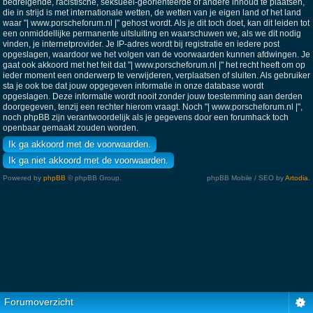
bedreigende, racistische, seksueel-georiënteerde of andere inhoud te plaatsen,
die in strijd is met internationale wetten, de wetten van je eigen land of het land
waar "| www.porscheforum.nl |" gehost wordt. Als je dit toch doet, kan dit leiden tot
een onmiddellijke permanente uitsluiting en waarschuwen we, als we dit nodig
vinden, je internetprovider. Je IP-adres wordt bij registratie en iedere post
opgeslagen, waardoor we het volgen van de voorwaarden kunnen afdwingen. Je
gaat ook akkoord met het feit dat "| www.porscheforum.nl |" het recht heeft om op
ieder moment een onderwerp te verwijderen, verplaatsen of sluiten. Als gebruiker
sta je ook toe dat jouw opgegeven informatie in onze database wordt
opgeslagen. Deze informatie wordt nooit zonder jouw toestemming aan derden
doorgegeven, tenzij een rechter hierom vraagt. Noch "| www.porscheforum.nl |",
noch phpBB zijn verantwoordelijk als je gegevens door een forumhack toch
openbaar gemaakt zouden worden.
Powered by
phpBB
© phpBB Group.
phpBB Mobile / SEO by
Artodia
.
Forumoverzicht