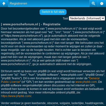
Registreren
Switch to full style
Taal:
| www.porscheforum.nl | - Registratie
Door het bezoeken/gebruiken van "| www.porscheforum.nl |" (in wat volgt wordt
hiernaar verwezen als het gaat over "wij", "ons", "onze", "| www.porscheforum.nl |"
of "https://www.porscheforum.nl"), ga je automatisch akkoord met de volgende
voorwaarden. Als je niet akkoord gaat met één van de voorwaarden,
bezoek/gebruik "| www.porscheforum.nl |" dan niet langer. We behouden ons het
recht voor om deze voorwaarden op ieder moment te wijzigen en zullen je daar -
waar mogelijk- van op de hoogte houden. Het is echter aan te bevelen om
regelmatig zelf de voorwaarden te controleren op wijzigingen. Als je niet akkoord
gaat met één van de wijzigingen, maak dan niet langer gebruik van "|
www.porscheforum.nl |". Als je wel gebruik blijft maken van "|
www.porscheforum.nl |", ga je automatisch akkoord met de wijzigingen.
Dit forum werkt op basis van phpBB (in wat volgt wordt hiernaar verwezen als het
gaat over "zij", "hen", "hun", "phpBB-software", "www.phpbb.com", "phpBB Groep",
"phpBB Teams"). Dit is een forumpakket dat is vrijgegeven onder de "
General
Public License
" (of "GPL") en kan worden gedownload op
www.phpbb.com
. De
phpBB-software vergemakkelijkt alleen discussies via het internet en GPL
verbiedt hen tussen te komen in wat wij toestaan en/of verbieden als toelaatbare
inhoud en/of gedrag. Voor meer informatie omtrent phpBB, zie:
https://www.phpbb.com/
.
Verder verklaar je geen kwetsende, obscene, vulgaire, lasterlijke, haatdragende,