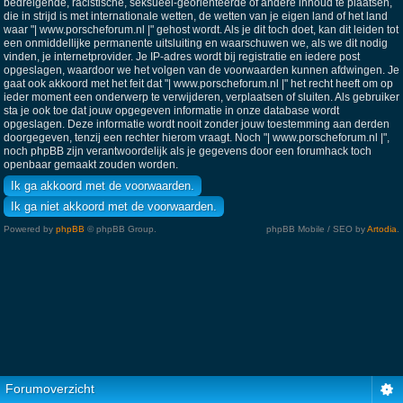
bedreigende, racistische, seksueel-georiënteerde of andere inhoud te plaatsen,
die in strijd is met internationale wetten, de wetten van je eigen land of het land
waar "| www.porscheforum.nl |" gehost wordt. Als je dit toch doet, kan dit leiden tot
een onmiddellijke permanente uitsluiting en waarschuwen we, als we dit nodig
vinden, je internetprovider. Je IP-adres wordt bij registratie en iedere post
opgeslagen, waardoor we het volgen van de voorwaarden kunnen afdwingen. Je
gaat ook akkoord met het feit dat "| www.porscheforum.nl |" het recht heeft om op
ieder moment een onderwerp te verwijderen, verplaatsen of sluiten. Als gebruiker
sta je ook toe dat jouw opgegeven informatie in onze database wordt
opgeslagen. Deze informatie wordt nooit zonder jouw toestemming aan derden
doorgegeven, tenzij een rechter hierom vraagt. Noch "| www.porscheforum.nl |",
noch phpBB zijn verantwoordelijk als je gegevens door een forumhack toch
openbaar gemaakt zouden worden.
Powered by
phpBB
© phpBB Group.
phpBB Mobile / SEO by
Artodia
.
Forumoverzicht