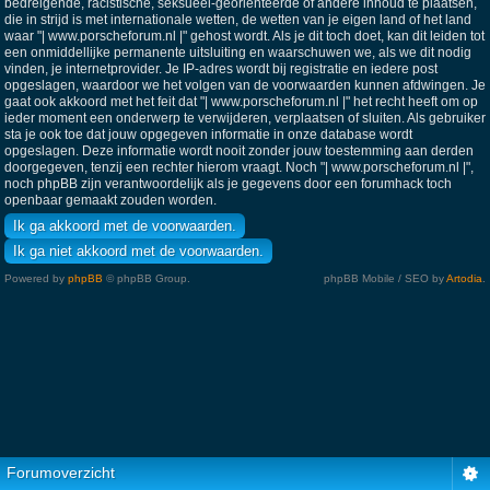
bedreigende, racistische, seksueel-georiënteerde of andere inhoud te plaatsen,
die in strijd is met internationale wetten, de wetten van je eigen land of het land
waar "| www.porscheforum.nl |" gehost wordt. Als je dit toch doet, kan dit leiden tot
een onmiddellijke permanente uitsluiting en waarschuwen we, als we dit nodig
vinden, je internetprovider. Je IP-adres wordt bij registratie en iedere post
opgeslagen, waardoor we het volgen van de voorwaarden kunnen afdwingen. Je
gaat ook akkoord met het feit dat "| www.porscheforum.nl |" het recht heeft om op
ieder moment een onderwerp te verwijderen, verplaatsen of sluiten. Als gebruiker
sta je ook toe dat jouw opgegeven informatie in onze database wordt
opgeslagen. Deze informatie wordt nooit zonder jouw toestemming aan derden
doorgegeven, tenzij een rechter hierom vraagt. Noch "| www.porscheforum.nl |",
noch phpBB zijn verantwoordelijk als je gegevens door een forumhack toch
openbaar gemaakt zouden worden.
Powered by
phpBB
© phpBB Group.
phpBB Mobile / SEO by
Artodia
.
Forumoverzicht