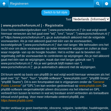
Registreren
Switch to full style
Taal:
| www.porscheforum.nl | - Registratie
Door het bezoeken/gebruiken van "| www.porscheforum.nl |" (in wat volgt wordt
hiernaar verwezen als het gaat over "wij", "ons", "onze", "| www.porscheforum.nl |"
of "https://www.porscheforum.nl"), ga je automatisch akkoord met de volgende
voorwaarden. Als je niet akkoord gaat met één van de voorwaarden,
bezoek/gebruik "| www.porscheforum.nl |" dan niet langer. We behouden ons het
recht voor om deze voorwaarden op ieder moment te wijzigen en zullen je daar -
waar mogelijk- van op de hoogte houden. Het is echter aan te bevelen om
regelmatig zelf de voorwaarden te controleren op wijzigingen. Als je niet akkoord
gaat met één van de wijzigingen, maak dan niet langer gebruik van "|
www.porscheforum.nl |". Als je wel gebruik blijft maken van "|
www.porscheforum.nl |", ga je automatisch akkoord met de wijzigingen.
Dit forum werkt op basis van phpBB (in wat volgt wordt hiernaar verwezen als het
gaat over "zij", "hen", "hun", "phpBB-software", "www.phpbb.com", "phpBB Groep",
"phpBB Teams"). Dit is een forumpakket dat is vrijgegeven onder de "
General
Public License
" (of "GPL") en kan worden gedownload op
www.phpbb.com
. De
phpBB-software vergemakkelijkt alleen discussies via het internet en GPL
verbiedt hen tussen te komen in wat wij toestaan en/of verbieden als toelaatbare
inhoud en/of gedrag. Voor meer informatie omtrent phpBB, zie:
https://www.phpbb.com/
.
Verder verklaar je geen kwetsende, obscene, vulgaire, lasterlijke, haatdragende,