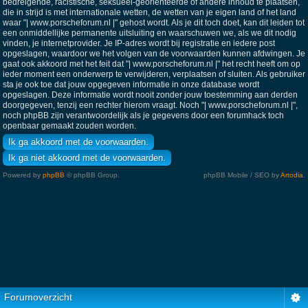
bedreigende, racistische, seksueel-georiënteerde of andere inhoud te plaatsen,
die in strijd is met internationale wetten, de wetten van je eigen land of het land
waar "| www.porscheforum.nl |" gehost wordt. Als je dit toch doet, kan dit leiden tot
een onmiddellijke permanente uitsluiting en waarschuwen we, als we dit nodig
vinden, je internetprovider. Je IP-adres wordt bij registratie en iedere post
opgeslagen, waardoor we het volgen van de voorwaarden kunnen afdwingen. Je
gaat ook akkoord met het feit dat "| www.porscheforum.nl |" het recht heeft om op
ieder moment een onderwerp te verwijderen, verplaatsen of sluiten. Als gebruiker
sta je ook toe dat jouw opgegeven informatie in onze database wordt
opgeslagen. Deze informatie wordt nooit zonder jouw toestemming aan derden
doorgegeven, tenzij een rechter hierom vraagt. Noch "| www.porscheforum.nl |",
noch phpBB zijn verantwoordelijk als je gegevens door een forumhack toch
openbaar gemaakt zouden worden.
Powered by
phpBB
© phpBB Group.
phpBB Mobile / SEO by
Artodia
.
Forumoverzicht