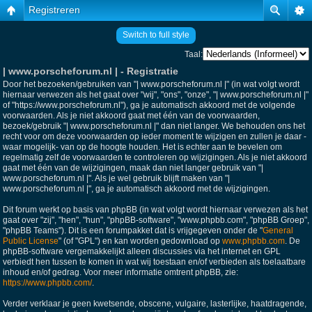
Registreren
Switch to full style
Taal:
| www.porscheforum.nl | - Registratie
Door het bezoeken/gebruiken van "| www.porscheforum.nl |" (in wat volgt wordt
hiernaar verwezen als het gaat over "wij", "ons", "onze", "| www.porscheforum.nl |"
of "https://www.porscheforum.nl"), ga je automatisch akkoord met de volgende
voorwaarden. Als je niet akkoord gaat met één van de voorwaarden,
bezoek/gebruik "| www.porscheforum.nl |" dan niet langer. We behouden ons het
recht voor om deze voorwaarden op ieder moment te wijzigen en zullen je daar -
waar mogelijk- van op de hoogte houden. Het is echter aan te bevelen om
regelmatig zelf de voorwaarden te controleren op wijzigingen. Als je niet akkoord
gaat met één van de wijzigingen, maak dan niet langer gebruik van "|
www.porscheforum.nl |". Als je wel gebruik blijft maken van "|
www.porscheforum.nl |", ga je automatisch akkoord met de wijzigingen.
Dit forum werkt op basis van phpBB (in wat volgt wordt hiernaar verwezen als het
gaat over "zij", "hen", "hun", "phpBB-software", "www.phpbb.com", "phpBB Groep",
"phpBB Teams"). Dit is een forumpakket dat is vrijgegeven onder de "
General
Public License
" (of "GPL") en kan worden gedownload op
www.phpbb.com
. De
phpBB-software vergemakkelijkt alleen discussies via het internet en GPL
verbiedt hen tussen te komen in wat wij toestaan en/of verbieden als toelaatbare
inhoud en/of gedrag. Voor meer informatie omtrent phpBB, zie:
https://www.phpbb.com/
.
Verder verklaar je geen kwetsende, obscene, vulgaire, lasterlijke, haatdragende,