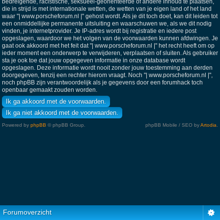
bedreigende, racistische, seksueel-georiënteerde of andere inhoud te plaatsen,
die in strijd is met internationale wetten, de wetten van je eigen land of het land
waar "| www.porscheforum.nl |" gehost wordt. Als je dit toch doet, kan dit leiden tot
een onmiddellijke permanente uitsluiting en waarschuwen we, als we dit nodig
vinden, je internetprovider. Je IP-adres wordt bij registratie en iedere post
opgeslagen, waardoor we het volgen van de voorwaarden kunnen afdwingen. Je
gaat ook akkoord met het feit dat "| www.porscheforum.nl |" het recht heeft om op
ieder moment een onderwerp te verwijderen, verplaatsen of sluiten. Als gebruiker
sta je ook toe dat jouw opgegeven informatie in onze database wordt
opgeslagen. Deze informatie wordt nooit zonder jouw toestemming aan derden
doorgegeven, tenzij een rechter hierom vraagt. Noch "| www.porscheforum.nl |",
noch phpBB zijn verantwoordelijk als je gegevens door een forumhack toch
openbaar gemaakt zouden worden.
Powered by
phpBB
© phpBB Group.
phpBB Mobile / SEO by
Artodia
.
Forumoverzicht