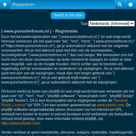
Registreren
Switch to full style
Taal:
| www.porscheforum.nl | - Registratie
Door het bezoeken/gebruiken van "| www.porscheforum.nl |" (in wat volgt wordt
hiernaar verwezen als het gaat over "wij", "ons", "onze", "| www.porscheforum.nl |"
of "https://www.porscheforum.nl"), ga je automatisch akkoord met de volgende
voorwaarden. Als je niet akkoord gaat met één van de voorwaarden,
bezoek/gebruik "| www.porscheforum.nl |" dan niet langer. We behouden ons het
recht voor om deze voorwaarden op ieder moment te wijzigen en zullen je daar -
waar mogelijk- van op de hoogte houden. Het is echter aan te bevelen om
regelmatig zelf de voorwaarden te controleren op wijzigingen. Als je niet akkoord
gaat met één van de wijzigingen, maak dan niet langer gebruik van "|
www.porscheforum.nl |". Als je wel gebruik blijft maken van "|
www.porscheforum.nl |", ga je automatisch akkoord met de wijzigingen.
Dit forum werkt op basis van phpBB (in wat volgt wordt hiernaar verwezen als het
gaat over "zij", "hen", "hun", "phpBB-software", "www.phpbb.com", "phpBB Groep",
"phpBB Teams"). Dit is een forumpakket dat is vrijgegeven onder de "
General
Public License
" (of "GPL") en kan worden gedownload op
www.phpbb.com
. De
phpBB-software vergemakkelijkt alleen discussies via het internet en GPL
verbiedt hen tussen te komen in wat wij toestaan en/of verbieden als toelaatbare
inhoud en/of gedrag. Voor meer informatie omtrent phpBB, zie:
https://www.phpbb.com/
.
Verder verklaar je geen kwetsende, obscene, vulgaire, lasterlijke, haatdragende,