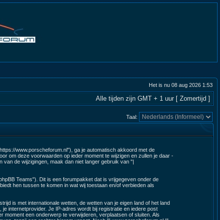
Het is nu 08 aug 2026 1:53
Alle tijden zijn GMT + 1 uur [ Zomertijd ]
Taal:
 "https://www.porscheforum.nl"), ga je automatisch akkoord met de
oor om deze voorwaarden op ieder moment te wijzigen en zullen je daar -
n van de wijzigingen, maak dan niet langer gebruik van "|
"phpBB Teams"). Dit is een forumpakket dat is vrijgegeven onder de
biedt hen tussen te komen in wat wij toestaan en/of verbieden als
ijd is met internationale wetten, de wetten van je eigen land of het land
je internetprovider. Je IP-adres wordt bij registratie en iedere post
r moment een onderwerp te verwijderen, verplaatsen of sluiten. Als