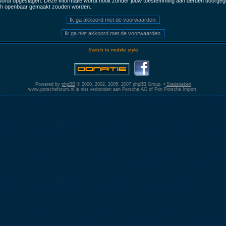
 wordt opgeslagen. Deze informatie wordt nooit zonder jouw toestemming aan derden doorgege
och openbaar gemaakt zouden worden.
Switch to mobile style
Powered by
phpBB
© 2000, 2002, 2005, 2007 phpBB Group. •
Statistieken
www.porscheforum.nl is niet verbonden aan Porsche AG of Pon Porsche Import.