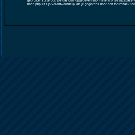
gebruiker sta je ook toe dat jouw opgegeven informatie in onze database
noch phpBB zijn verantwoordelijk als je gegevens door een forumhack t