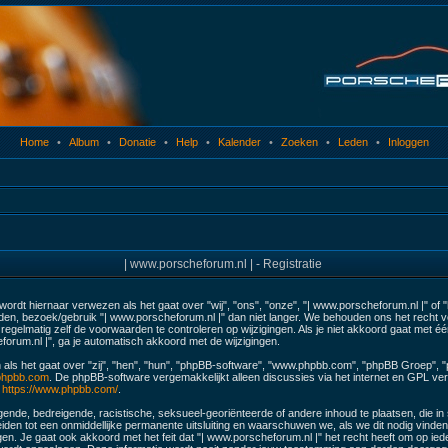
Home
•
Album
•
Donatie
•
Help
•
Kalender
•
Zoeken
•
Leden
•
Inloggen
| www.porscheforum.nl | - Registratie
ordt hiernaar verwezen als het gaat over "wij", "ons", "onze", "| www.porscheforum.nl |" of
en, bezoek/gebruik "| www.porscheforum.nl |" dan niet langer. We behouden ons het recht v
egelmatig zelf de voorwaarden te controleren op wijzigingen. Als je niet akkoord gaat met éé
forum.nl |", ga je automatisch akkoord met de wijzigingen.
 als het gaat over "zij", "hen", "hun", "phpBB-software", "www.phpbb.com", "phpBB Groep", 
hpbb.com
. De phpBB-software vergemakkelijkt alleen discussies via het internet en GPL ver
:
https://www.phpbb.com/
.
ende, bedreigende, racistische, seksueel-georiënteerde of andere inhoud te plaatsen, die in str
eiden tot een onmiddellijke permanente uitsluiting en waarschuwen we, als we dit nodig vinden, 
 Je gaat ook akkoord met het feit dat "| www.porscheforum.nl |" het recht heeft om op iede