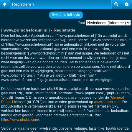
Registreren
Switch to full style
Taal:
| www.porscheforum.nl | - Registratie
Door het bezoeken/gebruiken van "| www.porscheforum.nl |" (in wat volgt wordt
hiernaar verwezen als het gaat over "wij", "ons", "onze", "| www.porscheforum.nl |"
of "https://www.porscheforum.nl"), ga je automatisch akkoord met de volgende
voorwaarden. Als je niet akkoord gaat met één van de voorwaarden,
bezoek/gebruik "| www.porscheforum.nl |" dan niet langer. We behouden ons het
recht voor om deze voorwaarden op ieder moment te wijzigen en zullen je daar -
waar mogelijk- van op de hoogte houden. Het is echter aan te bevelen om
regelmatig zelf de voorwaarden te controleren op wijzigingen. Als je niet akkoord
gaat met één van de wijzigingen, maak dan niet langer gebruik van "|
www.porscheforum.nl |". Als je wel gebruik blijft maken van "|
www.porscheforum.nl |", ga je automatisch akkoord met de wijzigingen.
Dit forum werkt op basis van phpBB (in wat volgt wordt hiernaar verwezen als het
gaat over "zij", "hen", "hun", "phpBB-software", "www.phpbb.com", "phpBB Groep",
"phpBB Teams"). Dit is een forumpakket dat is vrijgegeven onder de "
General
Public License
" (of "GPL") en kan worden gedownload op
www.phpbb.com
. De
phpBB-software vergemakkelijkt alleen discussies via het internet en GPL
verbiedt hen tussen te komen in wat wij toestaan en/of verbieden als toelaatbare
inhoud en/of gedrag. Voor meer informatie omtrent phpBB, zie:
https://www.phpbb.com/
.
Verder verklaar je geen kwetsende, obscene, vulgaire, lasterlijke, haatdragende,