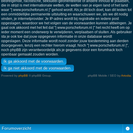
bedreigende, racistische, seksueel-georiënteerde of andere inhoud te plaatsen,
die in strijd is met internationale wetten, de wetten van je eigen land of het land
waar "| www.porscheforum.nl |" gehost wordt. Als je dit toch doet, kan dit leiden tot
een onmiddellijke permanente uitsluiting en waarschuwen we, als we dit nodig
vinden, je internetprovider. Je IP-adres wordt bij registratie en iedere post
opgeslagen, waardoor we het volgen van de voorwaarden kunnen afdwingen. Je
gaat ook akkoord met het feit dat "| www.porscheforum.nl |" het recht heeft om op
ieder moment een onderwerp te verwijderen, verplaatsen of sluiten. Als gebruiker
sta je ook toe dat jouw opgegeven informatie in onze database wordt
opgeslagen. Deze informatie wordt nooit zonder jouw toestemming aan derden
doorgegeven, tenzij een rechter hierom vraagt. Noch "| www.porscheforum.nl |",
noch phpBB zijn verantwoordelijk als je gegevens door een forumhack toch
openbaar gemaakt zouden worden.
Powered by
phpBB
© phpBB Group.
phpBB Mobile / SEO by
Artodia
.
Forumoverzicht