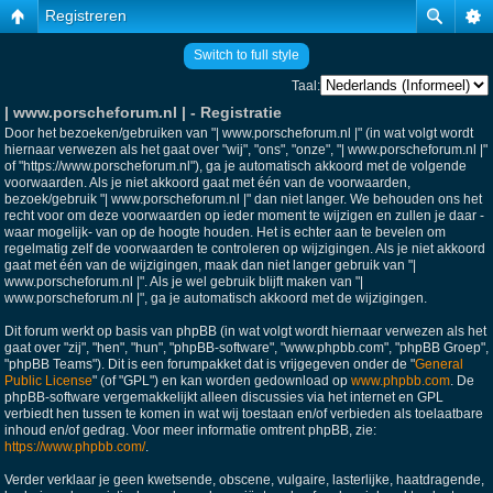
Registreren
Switch to full style
Taal:
| www.porscheforum.nl | - Registratie
Door het bezoeken/gebruiken van "| www.porscheforum.nl |" (in wat volgt wordt
hiernaar verwezen als het gaat over "wij", "ons", "onze", "| www.porscheforum.nl |"
of "https://www.porscheforum.nl"), ga je automatisch akkoord met de volgende
voorwaarden. Als je niet akkoord gaat met één van de voorwaarden,
bezoek/gebruik "| www.porscheforum.nl |" dan niet langer. We behouden ons het
recht voor om deze voorwaarden op ieder moment te wijzigen en zullen je daar -
waar mogelijk- van op de hoogte houden. Het is echter aan te bevelen om
regelmatig zelf de voorwaarden te controleren op wijzigingen. Als je niet akkoord
gaat met één van de wijzigingen, maak dan niet langer gebruik van "|
www.porscheforum.nl |". Als je wel gebruik blijft maken van "|
www.porscheforum.nl |", ga je automatisch akkoord met de wijzigingen.
Dit forum werkt op basis van phpBB (in wat volgt wordt hiernaar verwezen als het
gaat over "zij", "hen", "hun", "phpBB-software", "www.phpbb.com", "phpBB Groep",
"phpBB Teams"). Dit is een forumpakket dat is vrijgegeven onder de "
General
Public License
" (of "GPL") en kan worden gedownload op
www.phpbb.com
. De
phpBB-software vergemakkelijkt alleen discussies via het internet en GPL
verbiedt hen tussen te komen in wat wij toestaan en/of verbieden als toelaatbare
inhoud en/of gedrag. Voor meer informatie omtrent phpBB, zie:
https://www.phpbb.com/
.
Verder verklaar je geen kwetsende, obscene, vulgaire, lasterlijke, haatdragende,