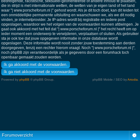
bedreigende, racistische, seksueel-georiënteerde of andere inhoud te plaatsen,
die in strijd is met internationale wetten, de wetten van je eigen land of het land
waar "| www.porscheforum.nl |" gehost wordt. Als je dit toch doet, kan dit leiden tot
een onmiddellijke permanente uitsluiting en waarschuwen we, als we dit nodig
vinden, je internetprovider. Je IP-adres wordt bij registratie en iedere post
opgeslagen, waardoor we het volgen van de voorwaarden kunnen afdwingen. Je
gaat ook akkoord met het feit dat "| www.porscheforum.nl |" het recht heeft om op
ieder moment een onderwerp te verwijderen, verplaatsen of sluiten. Als gebruiker
sta je ook toe dat jouw opgegeven informatie in onze database wordt
opgeslagen. Deze informatie wordt nooit zonder jouw toestemming aan derden
doorgegeven, tenzij een rechter hierom vraagt. Noch "| www.porscheforum.nl |",
noch phpBB zijn verantwoordelijk als je gegevens door een forumhack toch
openbaar gemaakt zouden worden.
Powered by
phpBB
© phpBB Group.
phpBB Mobile / SEO by
Artodia
.
Forumoverzicht