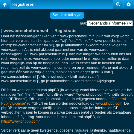
Registreren
Switch to full style
Taal:
| www.porscheforum.nl | - Registratie
Door het bezoeken/gebruiken van "| www.porscheforum.nl |" (in wat volgt wordt
hiernaar verwezen als het gaat over "wij", "ons", "onze", "| www.porscheforum.nl |"
of "https://www.porscheforum.nl"), ga je automatisch akkoord met de volgende
voorwaarden. Als je niet akkoord gaat met één van de voorwaarden,
bezoek/gebruik "| www.porscheforum.nl |" dan niet langer. We behouden ons het
recht voor om deze voorwaarden op ieder moment te wijzigen en zullen je daar -
waar mogelijk- van op de hoogte houden. Het is echter aan te bevelen om
regelmatig zelf de voorwaarden te controleren op wijzigingen. Als je niet akkoord
gaat met één van de wijzigingen, maak dan niet langer gebruik van "|
www.porscheforum.nl |". Als je wel gebruik blijft maken van "|
www.porscheforum.nl |", ga je automatisch akkoord met de wijzigingen.
Dit forum werkt op basis van phpBB (in wat volgt wordt hiernaar verwezen als het
gaat over "zij", "hen", "hun", "phpBB-software", "www.phpbb.com", "phpBB Groep",
"phpBB Teams"). Dit is een forumpakket dat is vrijgegeven onder de "
General
Public License
" (of "GPL") en kan worden gedownload op
www.phpbb.com
. De
phpBB-software vergemakkelijkt alleen discussies via het internet en GPL
verbiedt hen tussen te komen in wat wij toestaan en/of verbieden als toelaatbare
inhoud en/of gedrag. Voor meer informatie omtrent phpBB, zie:
https://www.phpbb.com/
.
Verder verklaar je geen kwetsende, obscene, vulgaire, lasterlijke, haatdragende,