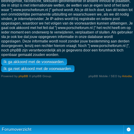
bedreigende, racistische, seksueel-georiënteerde of andere inhoud te plaatsen,
die in strijd is met internationale wetten, de wetten van je eigen land of het land
waar "| www.porscheforum.nl |" gehost wordt. Als je dit toch doet, kan dit leiden tot
een onmiddellijke permanente uitsluiting en waarschuwen we, als we dit nodig
vinden, je internetprovider. Je IP-adres wordt bij registratie en iedere post
opgeslagen, waardoor we het volgen van de voorwaarden kunnen afdwingen. Je
gaat ook akkoord met het feit dat "| www.porscheforum.nl |" het recht heeft om op
ieder moment een onderwerp te verwijderen, verplaatsen of sluiten. Als gebruiker
sta je ook toe dat jouw opgegeven informatie in onze database wordt
opgeslagen. Deze informatie wordt nooit zonder jouw toestemming aan derden
doorgegeven, tenzij een rechter hierom vraagt. Noch "| www.porscheforum.nl |",
noch phpBB zijn verantwoordelijk als je gegevens door een forumhack toch
openbaar gemaakt zouden worden.
Powered by
phpBB
© phpBB Group.
phpBB Mobile / SEO by
Artodia
.
Forumoverzicht