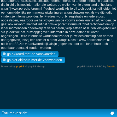
bedreigende, racistische, seksueel-georiënteerde of andere inhoud te plaatsen,
die in strijd is met internationale wetten, de wetten van je eigen land of het land
waar "| www.porscheforum.nl |" gehost wordt. Als je dit toch doet, kan dit leiden tot
een onmiddellijke permanente uitsluiting en waarschuwen we, als we dit nodig
vinden, je internetprovider. Je IP-adres wordt bij registratie en iedere post
opgeslagen, waardoor we het volgen van de voorwaarden kunnen afdwingen. Je
gaat ook akkoord met het feit dat "| www.porscheforum.nl |" het recht heeft om op
ieder moment een onderwerp te verwijderen, verplaatsen of sluiten. Als gebruiker
sta je ook toe dat jouw opgegeven informatie in onze database wordt
opgeslagen. Deze informatie wordt nooit zonder jouw toestemming aan derden
doorgegeven, tenzij een rechter hierom vraagt. Noch "| www.porscheforum.nl |",
noch phpBB zijn verantwoordelijk als je gegevens door een forumhack toch
openbaar gemaakt zouden worden.
Powered by
phpBB
© phpBB Group.
phpBB Mobile / SEO by
Artodia
.
Forumoverzicht