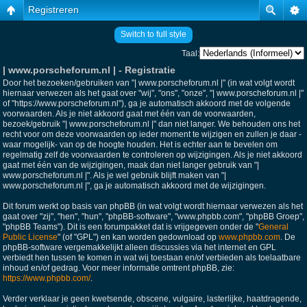
Registreren
Switch to full style
Taal:
| www.porscheforum.nl | - Registratie
Door het bezoeken/gebruiken van "| www.porscheforum.nl |" (in wat volgt wordt
hiernaar verwezen als het gaat over "wij", "ons", "onze", "| www.porscheforum.nl |"
of "https://www.porscheforum.nl"), ga je automatisch akkoord met de volgende
voorwaarden. Als je niet akkoord gaat met één van de voorwaarden,
bezoek/gebruik "| www.porscheforum.nl |" dan niet langer. We behouden ons het
recht voor om deze voorwaarden op ieder moment te wijzigen en zullen je daar -
waar mogelijk- van op de hoogte houden. Het is echter aan te bevelen om
regelmatig zelf de voorwaarden te controleren op wijzigingen. Als je niet akkoord
gaat met één van de wijzigingen, maak dan niet langer gebruik van "|
www.porscheforum.nl |". Als je wel gebruik blijft maken van "|
www.porscheforum.nl |", ga je automatisch akkoord met de wijzigingen.
Dit forum werkt op basis van phpBB (in wat volgt wordt hiernaar verwezen als het
gaat over "zij", "hen", "hun", "phpBB-software", "www.phpbb.com", "phpBB Groep",
"phpBB Teams"). Dit is een forumpakket dat is vrijgegeven onder de "
General
Public License
" (of "GPL") en kan worden gedownload op
www.phpbb.com
. De
phpBB-software vergemakkelijkt alleen discussies via het internet en GPL
verbiedt hen tussen te komen in wat wij toestaan en/of verbieden als toelaatbare
inhoud en/of gedrag. Voor meer informatie omtrent phpBB, zie:
https://www.phpbb.com/
.
Verder verklaar je geen kwetsende, obscene, vulgaire, lasterlijke, haatdragende,