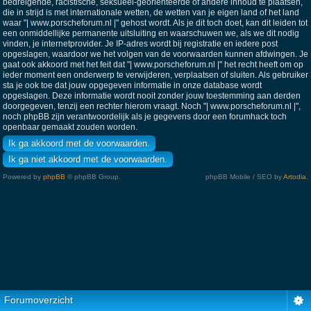
bedreigende, racistische, seksueel-georiënteerde of andere inhoud te plaatsen,
die in strijd is met internationale wetten, de wetten van je eigen land of het land
waar "| www.porscheforum.nl |" gehost wordt. Als je dit toch doet, kan dit leiden tot
een onmiddellijke permanente uitsluiting en waarschuwen we, als we dit nodig
vinden, je internetprovider. Je IP-adres wordt bij registratie en iedere post
opgeslagen, waardoor we het volgen van de voorwaarden kunnen afdwingen. Je
gaat ook akkoord met het feit dat "| www.porscheforum.nl |" het recht heeft om op
ieder moment een onderwerp te verwijderen, verplaatsen of sluiten. Als gebruiker
sta je ook toe dat jouw opgegeven informatie in onze database wordt
opgeslagen. Deze informatie wordt nooit zonder jouw toestemming aan derden
doorgegeven, tenzij een rechter hierom vraagt. Noch "| www.porscheforum.nl |",
noch phpBB zijn verantwoordelijk als je gegevens door een forumhack toch
openbaar gemaakt zouden worden.
Powered by
phpBB
© phpBB Group.
phpBB Mobile / SEO by
Artodia
.
Forumoverzicht