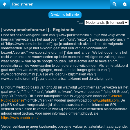
Registreren
Switch to full style
Taal:
| www.porscheforum.nl | - Registratie
Door het bezoeken/gebruiken van "| www.porscheforum.nl |" (in wat volgt wordt
hiernaar verwezen als het gaat over "wij", "ons", "onze", "| www.porscheforum.nl |"
of "https://www.porscheforum.nl"), ga je automatisch akkoord met de volgende
voorwaarden. Als je niet akkoord gaat met één van de voorwaarden,
bezoek/gebruik "| www.porscheforum.nl |" dan niet langer. We behouden ons het
recht voor om deze voorwaarden op ieder moment te wijzigen en zullen je daar -
waar mogelijk- van op de hoogte houden. Het is echter aan te bevelen om
regelmatig zelf de voorwaarden te controleren op wijzigingen. Als je niet akkoord
gaat met één van de wijzigingen, maak dan niet langer gebruik van "|
www.porscheforum.nl |". Als je wel gebruik blijft maken van "|
www.porscheforum.nl |", ga je automatisch akkoord met de wijzigingen.
Dit forum werkt op basis van phpBB (in wat volgt wordt hiernaar verwezen als het
gaat over "zij", "hen", "hun", "phpBB-software", "www.phpbb.com", "phpBB Groep",
"phpBB Teams"). Dit is een forumpakket dat is vrijgegeven onder de "
General
Public License
" (of "GPL") en kan worden gedownload op
www.phpbb.com
. De
phpBB-software vergemakkelijkt alleen discussies via het internet en GPL
verbiedt hen tussen te komen in wat wij toestaan en/of verbieden als toelaatbare
inhoud en/of gedrag. Voor meer informatie omtrent phpBB, zie:
https://www.phpbb.com/
.
Verder verklaar je geen kwetsende, obscene, vulgaire, lasterlijke, haatdragende,