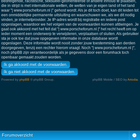
bedreigende, racistische, seksueel-georiënteerde of andere inhoud te plaatsen,
die in strijd is met internationale wetten, de wetten van je eigen land of het land
waar "| www.porscheforum.nl |" gehost wordt. Als je dit toch doet, kan dit leiden tot
een onmiddellijke permanente uitsluiting en waarschuwen we, als we dit nodig
vinden, je internetprovider. Je IP-adres wordt bij registratie en iedere post
opgeslagen, waardoor we het volgen van de voorwaarden kunnen afdwingen. Je
gaat ook akkoord met het feit dat "| www.porscheforum.nl |" het recht heeft om op
ieder moment een onderwerp te verwijderen, verplaatsen of sluiten. Als gebruiker
sta je ook toe dat jouw opgegeven informatie in onze database wordt
opgeslagen. Deze informatie wordt nooit zonder jouw toestemming aan derden
doorgegeven, tenzij een rechter hierom vraagt. Noch "| www.porscheforum.nl |",
noch phpBB zijn verantwoordelijk als je gegevens door een forumhack toch
openbaar gemaakt zouden worden.
Powered by
phpBB
© phpBB Group.
phpBB Mobile / SEO by
Artodia
.
Forumoverzicht