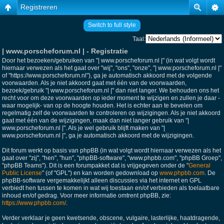
Registreren
Switch to full style
Taal:
| www.porscheforum.nl | - Registratie
Door het bezoeken/gebruiken van "| www.porscheforum.nl |" (in wat volgt wordt
hiernaar verwezen als het gaat over "wij", "ons", "onze", "| www.porscheforum.nl |"
of "https://www.porscheforum.nl"), ga je automatisch akkoord met de volgende
voorwaarden. Als je niet akkoord gaat met één van de voorwaarden,
bezoek/gebruik "| www.porscheforum.nl |" dan niet langer. We behouden ons het
recht voor om deze voorwaarden op ieder moment te wijzigen en zullen je daar -
waar mogelijk- van op de hoogte houden. Het is echter aan te bevelen om
regelmatig zelf de voorwaarden te controleren op wijzigingen. Als je niet akkoord
gaat met één van de wijzigingen, maak dan niet langer gebruik van "|
www.porscheforum.nl |". Als je wel gebruik blijft maken van "|
www.porscheforum.nl |", ga je automatisch akkoord met de wijzigingen.
Dit forum werkt op basis van phpBB (in wat volgt wordt hiernaar verwezen als het
gaat over "zij", "hen", "hun", "phpBB-software", "www.phpbb.com", "phpBB Groep",
"phpBB Teams"). Dit is een forumpakket dat is vrijgegeven onder de "
General
Public License
" (of "GPL") en kan worden gedownload op
www.phpbb.com
. De
phpBB-software vergemakkelijkt alleen discussies via het internet en GPL
verbiedt hen tussen te komen in wat wij toestaan en/of verbieden als toelaatbare
inhoud en/of gedrag. Voor meer informatie omtrent phpBB, zie:
https://www.phpbb.com/
.
Verder verklaar je geen kwetsende, obscene, vulgaire, lasterlijke, haatdragende,