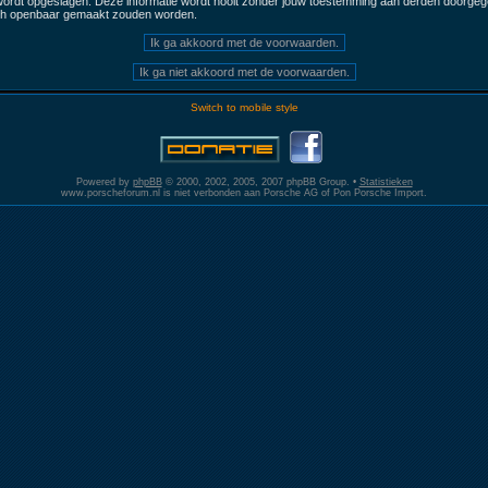
 wordt opgeslagen. Deze informatie wordt nooit zonder jouw toestemming aan derden doorgege
och openbaar gemaakt zouden worden.
Switch to mobile style
Powered by
phpBB
© 2000, 2002, 2005, 2007 phpBB Group. •
Statistieken
www.porscheforum.nl is niet verbonden aan Porsche AG of Pon Porsche Import.