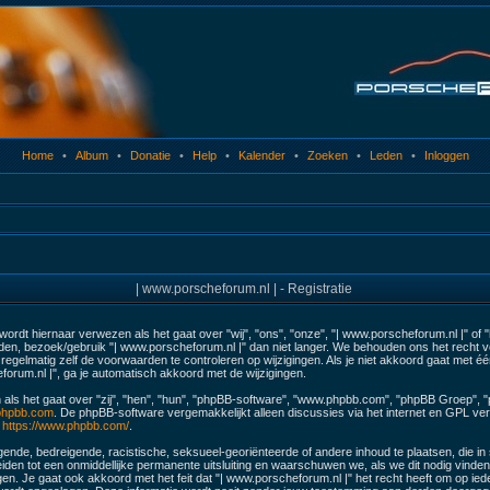
Home
•
Album
•
Donatie
•
Help
•
Kalender
•
Zoeken
•
Leden
•
Inloggen
| www.porscheforum.nl | - Registratie
ordt hiernaar verwezen als het gaat over "wij", "ons", "onze", "| www.porscheforum.nl |" of
en, bezoek/gebruik "| www.porscheforum.nl |" dan niet langer. We behouden ons het recht v
egelmatig zelf de voorwaarden te controleren op wijzigingen. Als je niet akkoord gaat met éé
forum.nl |", ga je automatisch akkoord met de wijzigingen.
 als het gaat over "zij", "hen", "hun", "phpBB-software", "www.phpbb.com", "phpBB Groep", 
hpbb.com
. De phpBB-software vergemakkelijkt alleen discussies via het internet en GPL ver
:
https://www.phpbb.com/
.
ende, bedreigende, racistische, seksueel-georiënteerde of andere inhoud te plaatsen, die in str
eiden tot een onmiddellijke permanente uitsluiting en waarschuwen we, als we dit nodig vinden, 
 Je gaat ook akkoord met het feit dat "| www.porscheforum.nl |" het recht heeft om op iede