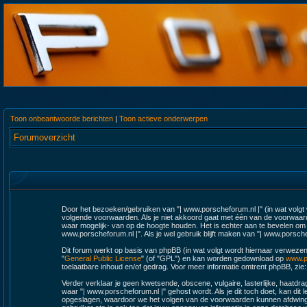
Toon onbeantwoorde berichten
|
Toon actieve onderwerpen
Forumoverzicht
Door het bezoeken/gebruiken van "| www.porscheforum.nl |" (in wat volgt w
volgende voorwaarden. Als je niet akkoord gaat met één van de voorwaard
waar mogelijk- van op de hoogte houden. Het is echter aan te bevelen om r
www.porscheforum.nl |". Als je wel gebruik blijft maken van "| www.porsche
Dit forum werkt op basis van phpBB (in wat volgt wordt hiernaar verwezen
"
General Public License
" (of "GPL") en kan worden gedownload op
www.p
toelaatbare inhoud en/of gedrag. Voor meer informatie omtrent phpBB, zie
Verder verklaar je geen kwetsende, obscene, vulgaire, lasterlijke, haatdrag
waar "| www.porscheforum.nl |" gehost wordt. Als je dit toch doet, kan dit l
opgeslagen, waardoor we het volgen van de voorwaarden kunnen afdwingen.