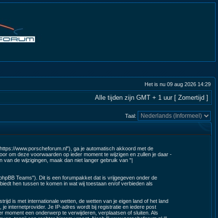
Het is nu 09 aug 2026 14:29
Alle tijden zijn GMT + 1 uur [ Zomertijd ]
Taal:
 "https://www.porscheforum.nl"), ga je automatisch akkoord met de
oor om deze voorwaarden op ieder moment te wijzigen en zullen je daar -
n van de wijzigingen, maak dan niet langer gebruik van "|
"phpBB Teams"). Dit is een forumpakket dat is vrijgegeven onder de
biedt hen tussen te komen in wat wij toestaan en/of verbieden als
ijd is met internationale wetten, de wetten van je eigen land of het land
je internetprovider. Je IP-adres wordt bij registratie en iedere post
r moment een onderwerp te verwijderen, verplaatsen of sluiten. Als