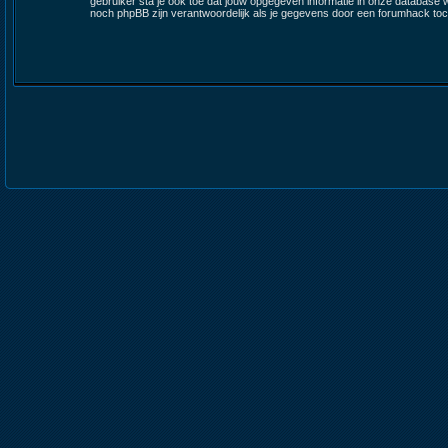
gebruiker sta je ook toe dat jouw opgegeven informatie in onze database
noch phpBB zijn verantwoordelijk als je gegevens door een forumhack t