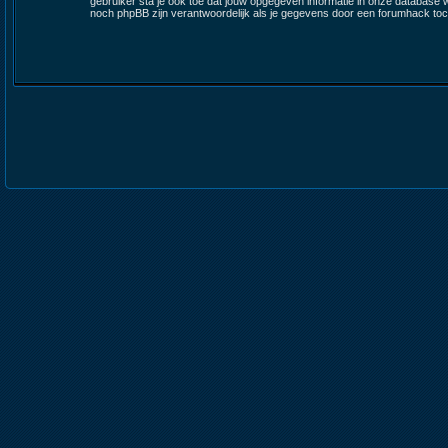
gebruiker sta je ook toe dat jouw opgegeven informatie in onze database
noch phpBB zijn verantwoordelijk als je gegevens door een forumhack t