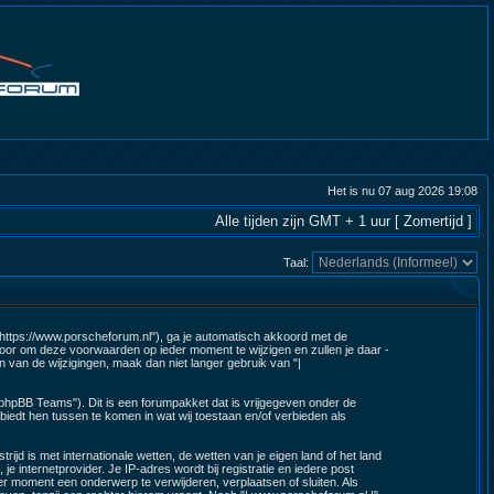
Het is nu 07 aug 2026 19:08
Alle tijden zijn GMT + 1 uur [ Zomertijd ]
Taal:
 "https://www.porscheforum.nl"), ga je automatisch akkoord met de
oor om deze voorwaarden op ieder moment te wijzigen en zullen je daar -
n van de wijzigingen, maak dan niet langer gebruik van "|
"phpBB Teams"). Dit is een forumpakket dat is vrijgegeven onder de
biedt hen tussen te komen in wat wij toestaan en/of verbieden als
ijd is met internationale wetten, de wetten van je eigen land of het land
je internetprovider. Je IP-adres wordt bij registratie en iedere post
r moment een onderwerp te verwijderen, verplaatsen of sluiten. Als