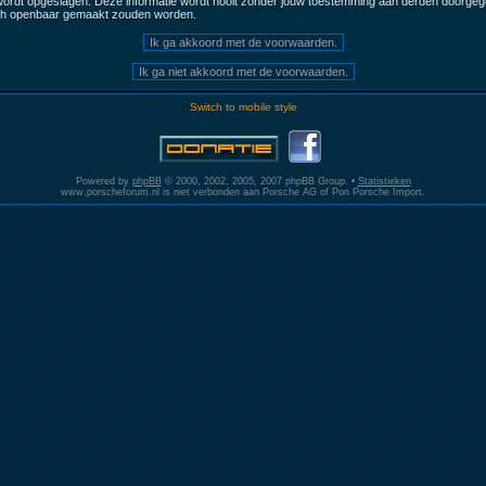
 wordt opgeslagen. Deze informatie wordt nooit zonder jouw toestemming aan derden doorgege
och openbaar gemaakt zouden worden.
Switch to mobile style
Powered by
phpBB
© 2000, 2002, 2005, 2007 phpBB Group. •
Statistieken
www.porscheforum.nl is niet verbonden aan Porsche AG of Pon Porsche Import.