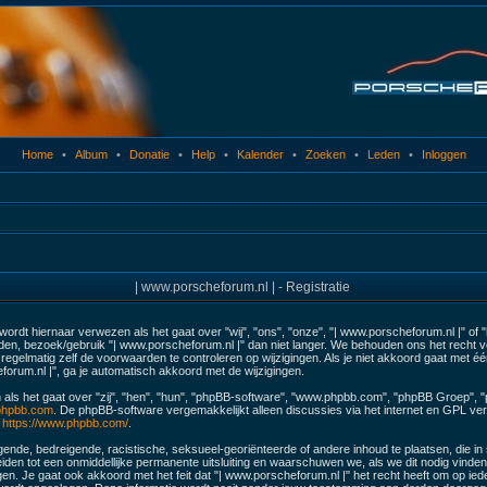
Home
•
Album
•
Donatie
•
Help
•
Kalender
•
Zoeken
•
Leden
•
Inloggen
| www.porscheforum.nl | - Registratie
ordt hiernaar verwezen als het gaat over "wij", "ons", "onze", "| www.porscheforum.nl |" of
en, bezoek/gebruik "| www.porscheforum.nl |" dan niet langer. We behouden ons het recht v
egelmatig zelf de voorwaarden te controleren op wijzigingen. Als je niet akkoord gaat met éé
forum.nl |", ga je automatisch akkoord met de wijzigingen.
 als het gaat over "zij", "hen", "hun", "phpBB-software", "www.phpbb.com", "phpBB Groep", 
hpbb.com
. De phpBB-software vergemakkelijkt alleen discussies via het internet en GPL ver
:
https://www.phpbb.com/
.
ende, bedreigende, racistische, seksueel-georiënteerde of andere inhoud te plaatsen, die in str
eiden tot een onmiddellijke permanente uitsluiting en waarschuwen we, als we dit nodig vinden, 
 Je gaat ook akkoord met het feit dat "| www.porscheforum.nl |" het recht heeft om op iede