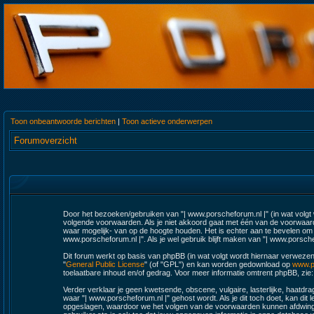
Toon onbeantwoorde berichten
|
Toon actieve onderwerpen
Forumoverzicht
Door het bezoeken/gebruiken van "| www.porscheforum.nl |" (in wat volgt w
volgende voorwaarden. Als je niet akkoord gaat met één van de voorwaard
waar mogelijk- van op de hoogte houden. Het is echter aan te bevelen om r
www.porscheforum.nl |". Als je wel gebruik blijft maken van "| www.porsche
Dit forum werkt op basis van phpBB (in wat volgt wordt hiernaar verwezen
"
General Public License
" (of "GPL") en kan worden gedownload op
www.p
toelaatbare inhoud en/of gedrag. Voor meer informatie omtrent phpBB, zie
Verder verklaar je geen kwetsende, obscene, vulgaire, lasterlijke, haatdrag
waar "| www.porscheforum.nl |" gehost wordt. Als je dit toch doet, kan dit l
opgeslagen, waardoor we het volgen van de voorwaarden kunnen afdwingen.