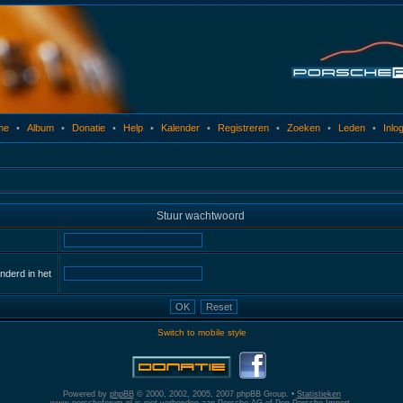
me
•
Album
•
Donatie
•
Help
•
Kalender
•
Registreren
•
Zoeken
•
Leden
•
Inlo
Stuur wachtwoord
anderd in het
Switch to mobile style
Powered by
phpBB
© 2000, 2002, 2005, 2007 phpBB Group. •
Statistieken