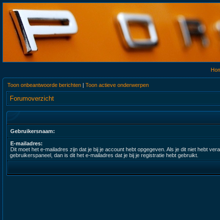
Ho
Toon onbeantwoorde berichten
|
Toon actieve onderwerpen
Forumoverzicht
Gebruikersnaam:
E-mailadres:
Dit moet het e-mailadres zijn dat je bij je account hebt opgegeven. Als je dit niet hebt ver
gebruikerspaneel, dan is dit het e-mailadres dat je bij je registratie hebt gebruikt.