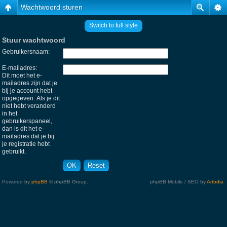
Wachtwoord sturen
Switch to full style
Stuur wachtwoord
Gebruikersnaam:
E-mailadres:
Dit moet het e-
mailadres zijn dat je
bij je account hebt
opgegeven. Als je dit
niet hebt veranderd
in het
gebruikerspaneel,
dan is dit het e-
mailadres dat je bij
je registratie hebt
gebruikt.
Powered by
phpBB
© phpBB Group.
phpBB Mobile / SEO by
Artodia
.