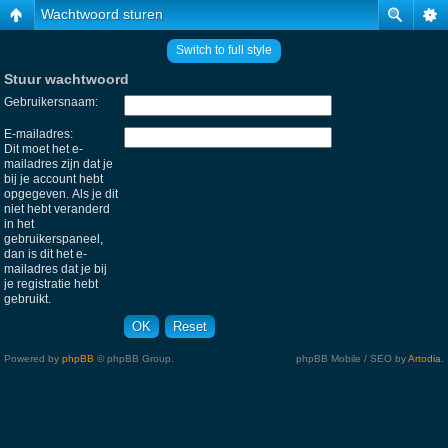
Wachtwoord sturen
Switch to full style
Stuur wachtwoord
Gebruikersnaam:
E-mailadres:
Dit moet het e-
mailadres zijn dat je
bij je account hebt
opgegeven. Als je dit
niet hebt veranderd
in het
gebruikerspaneel,
dan is dit het e-
mailadres dat je bij
je registratie hebt
gebruikt.
Powered by
phpBB
© phpBB Group.
phpBB Mobile / SEO by
Artodia
.