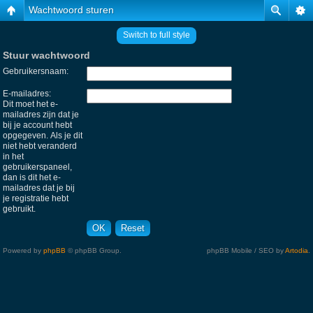
Wachtwoord sturen
Switch to full style
Stuur wachtwoord
Gebruikersnaam:
E-mailadres:
Dit moet het e-
mailadres zijn dat je
bij je account hebt
opgegeven. Als je dit
niet hebt veranderd
in het
gebruikerspaneel,
dan is dit het e-
mailadres dat je bij
je registratie hebt
gebruikt.
Powered by
phpBB
© phpBB Group.
phpBB Mobile / SEO by
Artodia
.