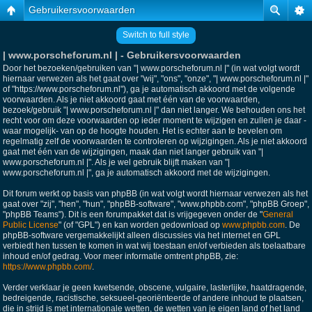
Gebruikersvoorwaarden
Switch to full style
| www.porscheforum.nl | - Gebruikersvoorwaarden
Door het bezoeken/gebruiken van "| www.porscheforum.nl |" (in wat volgt wordt
hiernaar verwezen als het gaat over "wij", "ons", "onze", "| www.porscheforum.nl |"
of "https://www.porscheforum.nl"), ga je automatisch akkoord met de volgende
voorwaarden. Als je niet akkoord gaat met één van de voorwaarden,
bezoek/gebruik "| www.porscheforum.nl |" dan niet langer. We behouden ons het
recht voor om deze voorwaarden op ieder moment te wijzigen en zullen je daar -
waar mogelijk- van op de hoogte houden. Het is echter aan te bevelen om
regelmatig zelf de voorwaarden te controleren op wijzigingen. Als je niet akkoord
gaat met één van de wijzigingen, maak dan niet langer gebruik van "|
www.porscheforum.nl |". Als je wel gebruik blijft maken van "|
www.porscheforum.nl |", ga je automatisch akkoord met de wijzigingen.
Dit forum werkt op basis van phpBB (in wat volgt wordt hiernaar verwezen als het
gaat over "zij", "hen", "hun", "phpBB-software", "www.phpbb.com", "phpBB Groep",
"phpBB Teams"). Dit is een forumpakket dat is vrijgegeven onder de "
General
Public License
" (of "GPL") en kan worden gedownload op
www.phpbb.com
. De
phpBB-software vergemakkelijkt alleen discussies via het internet en GPL
verbiedt hen tussen te komen in wat wij toestaan en/of verbieden als toelaatbare
inhoud en/of gedrag. Voor meer informatie omtrent phpBB, zie:
https://www.phpbb.com/
.
Verder verklaar je geen kwetsende, obscene, vulgaire, lasterlijke, haatdragende,
bedreigende, racistische, seksueel-georiënteerde of andere inhoud te plaatsen,
die in strijd is met internationale wetten, de wetten van je eigen land of het land