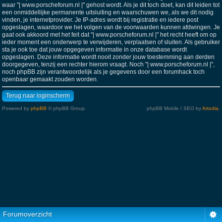
waar "| www.porscheforum.nl |" gehost wordt. Als je dit toch doet, kan dit leiden tot
een onmiddellijke permanente uitsluiting en waarschuwen we, als we dit nodig
vinden, je internetprovider. Je IP-adres wordt bij registratie en iedere post
opgeslagen, waardoor we het volgen van de voorwaarden kunnen afdwingen. Je
gaat ook akkoord met het feit dat "| www.porscheforum.nl |" het recht heeft om op
ieder moment een onderwerp te verwijderen, verplaatsen of sluiten. Als gebruiker
sta je ook toe dat jouw opgegeven informatie in onze database wordt
opgeslagen. Deze informatie wordt nooit zonder jouw toestemming aan derden
doorgegeven, tenzij een rechter hierom vraagt. Noch "| www.porscheforum.nl |",
noch phpBB zijn verantwoordelijk als je gegevens door een forumhack toch
openbaar gemaakt zouden worden.
Terug naar loginscherm
Powered by
phpBB
© phpBB Group.
phpBB Mobile / SEO by
Artodia
.
Forumoverzicht