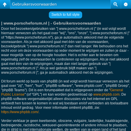
Gebruikersvoorwaarden
Switch to full style
| www.porscheforum.nl | - Gebruikersvoorwaarden
Door het bezoeken/gebruiken van "| www.porscheforum.nl |" (in wat volgt wordt
hiernaar verwezen als het gaat over "wij", "ons", "onze", "| www.porscheforum.nl |"
of "https://www.porscheforum.nl"), ga je automatisch akkoord met de volgende
voorwaarden. Als je niet akkoord gaat met één van de voorwaarden,
bezoek/gebruik "| www.porscheforum.nl |" dan niet langer. We behouden ons het
recht voor om deze voorwaarden op ieder moment te wijzigen en zullen je daar -
waar mogelijk- van op de hoogte houden. Het is echter aan te bevelen om
regelmatig zelf de voorwaarden te controleren op wijzigingen. Als je niet akkoord
gaat met één van de wijzigingen, maak dan niet langer gebruik van "|
www.porscheforum.nl |". Als je wel gebruik blijft maken van "|
www.porscheforum.nl |", ga je automatisch akkoord met de wijzigingen.
Dit forum werkt op basis van phpBB (in wat volgt wordt hiernaar verwezen als het
gaat over "zij", "hen", "hun", "phpBB-software", "www.phpbb.com", "phpBB Groep",
"phpBB Teams"). Dit is een forumpakket dat is vrijgegeven onder de "
General
Public License
" (of "GPL") en kan worden gedownload op
www.phpbb.com
. De
phpBB-software vergemakkelijkt alleen discussies via het internet en GPL
verbiedt hen tussen te komen in wat wij toestaan en/of verbieden als toelaatbare
inhoud en/of gedrag. Voor meer informatie omtrent phpBB, zie:
https://www.phpbb.com/
.
Verder verklaar je geen kwetsende, obscene, vulgaire, lasterlijke, haatdragende,
bedreigende, racistische, seksueel-georiënteerde of andere inhoud te plaatsen,
die in strijd is met internationale wetten, de wetten van je eigen land of het land