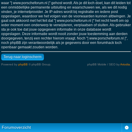
waar "| www.porscheforum.nl |" gehost wordt. Als je dit toch doet, kan dit leiden tot
een onmiddellijke permanente uitsluiting en waarschuwen we, als we dit nodig
vinden, je internetprovider. Je IP-adres wordt bij registratie en iedere post
opgeslagen, waardoor we het volgen van de voorwaarden kunnen afdwingen. Je
gaat ook akkoord met het feit dat "| www.porscheforum.nl |" het recht heeft om op
ieder moment een onderwerp te verwijderen, verplaatsen of sluiten. Als gebruiker
sta je ook toe dat jouw opgegeven informatie in onze database wordt
opgeslagen. Deze informatie wordt nooit zonder jouw toestemming aan derden
doorgegeven, tenzij een rechter hierom vraagt. Noch "| www.porscheforum.nl |",
noch phpBB zijn verantwoordelijk als je gegevens door een forumhack toch
openbaar gemaakt zouden worden.
Terug naar loginscherm
Powered by
phpBB
© phpBB Group.
phpBB Mobile / SEO by
Artodia
.
Forumoverzicht