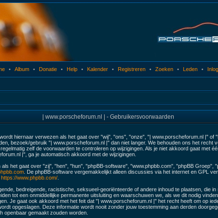
me
•
Album
•
Donatie
•
Help
•
Kalender
•
Registreren
•
Zoeken
•
Leden
•
Inlo
| www.porscheforum.nl | - Gebruikersvoorwaarden
ordt hiernaar verwezen als het gaat over "wij", "ons", "onze", "| www.porscheforum.nl |" of
en, bezoek/gebruik "| www.porscheforum.nl |" dan niet langer. We behouden ons het recht v
egelmatig zelf de voorwaarden te controleren op wijzigingen. Als je niet akkoord gaat met éé
forum.nl |", ga je automatisch akkoord met de wijzigingen.
 als het gaat over "zij", "hen", "hun", "phpBB-software", "www.phpbb.com", "phpBB Groep", 
hpbb.com
. De phpBB-software vergemakkelijkt alleen discussies via het internet en GPL ver
:
https://www.phpbb.com/
.
ende, bedreigende, racistische, seksueel-georiënteerde of andere inhoud te plaatsen, die in str
eiden tot een onmiddellijke permanente uitsluiting en waarschuwen we, als we dit nodig vinden, 
 Je gaat ook akkoord met het feit dat "| www.porscheforum.nl |" het recht heeft om op iede
 wordt opgeslagen. Deze informatie wordt nooit zonder jouw toestemming aan derden doorgege
och openbaar gemaakt zouden worden.