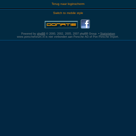
Terug naar loginscherm
Switch to mobile style
Powered by
phpBB
© 2000, 2002, 2005, 2007 phpBB Group. •
Statistieken
www.porscheforum.nl is niet verbonden aan Porsche AG of Pon Porsche Import.