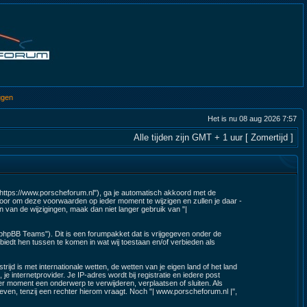
ggen
Het is nu 08 aug 2026 7:57
Alle tijden zijn GMT + 1 uur [ Zomertijd ]
 "https://www.porscheforum.nl"), ga je automatisch akkoord met de
oor om deze voorwaarden op ieder moment te wijzigen en zullen je daar -
n van de wijzigingen, maak dan niet langer gebruik van "|
"phpBB Teams"). Dit is een forumpakket dat is vrijgegeven onder de
biedt hen tussen te komen in wat wij toestaan en/of verbieden als
ijd is met internationale wetten, de wetten van je eigen land of het land
je internetprovider. Je IP-adres wordt bij registratie en iedere post
r moment een onderwerp te verwijderen, verplaatsen of sluiten. Als
ven, tenzij een rechter hierom vraagt. Noch "| www.porscheforum.nl |",