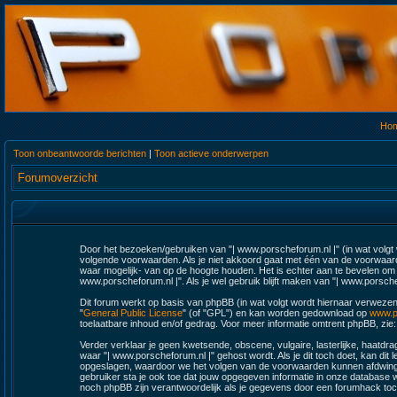
Ho
Toon onbeantwoorde berichten
|
Toon actieve onderwerpen
Forumoverzicht
Door het bezoeken/gebruiken van "| www.porscheforum.nl |" (in wat volgt w
volgende voorwaarden. Als je niet akkoord gaat met één van de voorwaard
waar mogelijk- van op de hoogte houden. Het is echter aan te bevelen om r
www.porscheforum.nl |". Als je wel gebruik blijft maken van "| www.porsche
Dit forum werkt op basis van phpBB (in wat volgt wordt hiernaar verwezen
"
General Public License
" (of "GPL") en kan worden gedownload op
www.p
toelaatbare inhoud en/of gedrag. Voor meer informatie omtrent phpBB, zie
Verder verklaar je geen kwetsende, obscene, vulgaire, lasterlijke, haatdrag
waar "| www.porscheforum.nl |" gehost wordt. Als je dit toch doet, kan dit l
opgeslagen, waardoor we het volgen van de voorwaarden kunnen afdwingen.
gebruiker sta je ook toe dat jouw opgegeven informatie in onze database
noch phpBB zijn verantwoordelijk als je gegevens door een forumhack t