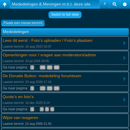
Mededelingen & Meningen m.b.t. deze site
#
Switch to full style
Plaats een nieuw bericht
Mededelingen
Lees dit eerst - Foto's uploaden / Foto's plaatsen
Laatste bericht: 10 aug 2023 10:37
Opmerkingen voor / vragen aan moderators/admin
Laatste bericht: 24 jul 2026 20:05
Ga naar pagina:
...
1
64
65
66
De Donatie Button: mededeling forumteam
Laatste bericht: 03 aug 2026 17:16
Ga naar pagina:
...
1
22
23
24
Quote's en foto's
Laatste bericht: 10 dec 2025 8:14
Ga naar pagina:
...
1
4
5
6
Wijze van reageren
Laatste bericht: 22 aug 2006 21:45