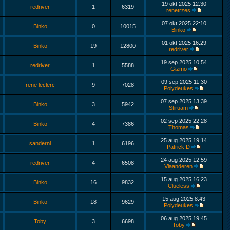
19 okt 2025 12:30
redriver
1
6319
renetrzes
07 okt 2025 22:10
Binko
0
10015
Binko
01 okt 2025 16:29
Binko
19
12800
redriver
19 sep 2025 10:54
redriver
1
5588
Gizmo
09 sep 2025 11:30
rene leclerc
9
7028
Polydeukes
07 sep 2025 13:39
Binko
3
5942
Stiruam
02 sep 2025 22:28
Binko
4
7386
Thomas
25 aug 2025 19:14
sandernl
1
6196
Patrick D
24 aug 2025 12:59
redriver
4
6508
Vlaanderen
15 aug 2025 16:23
Binko
16
9832
Clueless
15 aug 2025 8:43
Binko
18
9629
Polydeukes
06 aug 2025 19:45
Toby
3
6698
Toby