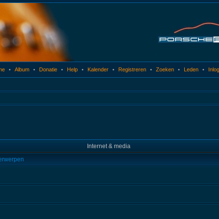
me
•
Album
•
Donatie
•
Help
•
Kalender
•
Registreren
•
Zoeken
•
Leden
•
Inlo
Internet & media
rwerpen