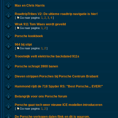
Max en Chris Harris
RoadtripTribes V2: De ultieme roadtrip navigatie is hier!
[
Ga naar pagina:
1
,
2
,
3
,
4
]
Wrak 911 Tom Waes wordt geveild
[
Ga naar pagina:
1
,
2
]
Porsche kookboek
964 bij stipt
[
Ga naar pagina:
1
,
2
]
Troostwijk veilt elektrische backdated 911s
Porsche schrapt 3900 banen
Dieven strippen Porsches bij Porsche Centrum Brabant
Hammond rijdt de 718 Spyder RS: "Best Porsche... EVER!"
Belangrijk voor ons Porsche forum
Porsche gaat toch weer nieuwe ICE modellen introduceren
[
Ga naar pagina:
1
,
2
]
De Porsche-verkopen dalen flink en dit is waarom.