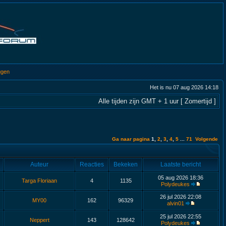
ggen
Het is nu 07 aug 2026 14:18
Alle tijden zijn GMT + 1 uur [ Zomertijd ]
Ga naar pagina
1
,
2
,
3
,
4
,
5
...
71
Volgende
Auteur
Reacties
Bekeken
Laatste bericht
05 aug 2026 18:36
Targa Floriaan
4
1135
Polydeukes
26 jul 2026 22:08
MY00
162
96329
alvin01
25 jul 2026 22:55
Neppert
143
128642
Polydeukes