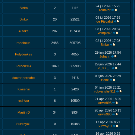
24 jul 2026 15:22
Binko
2
1116
redriver
09 jul 2026 17:39
Binko
20
22521
de Fiscalist
08 jul 2026 20:34
Autoke
207
157431
Wimpie67
02 jul 2026 17:03
racebeus
2486
805708
Binko
29 jun 2026 17:54
Polydeukes
3
4055
Johann
29 jun 2026 17:44
Jeroen914
1049
365908
e_930_T
09 jun 2026 23:29
doctor porsche
3
4416
Henk
04 jun 2026 23:21
Kweenie
1
2420
robvanvliet911
21 apr 2026 18:20
redriver
6
10500
erwin996
20 apr 2026 10:13
Martin D
34
9934
erwin996
17 apr 2026 8:27
Surfroy01
0
10483
Surfroy01
16 apr 2026 0:29