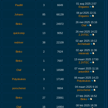
01 aug 2025 2:57
PaulW
3
6649
Enguess
06 jul 2025 22:31
Johann
85
66139
Enguess
26 mei 2025 15:16
Binko
34
24972
Olaf
26 mei 2025 14:22
quickstep
13
9052
2.2VTEC
02 apr 2025 19:12
redriver
38
22109
Archiebald
02 apr 2025 11:36
Binko
2
7624
misteralz
13 maart 2025 17:50
Binko
1
7697
2.2VTEC
07 maart 2025 11:16
Olaf
9
16588
anton964
06 maart 2025 14:23
Polydeukes
3
17140
Polydeukes
04 maart 2025 9:16
porschenot
1
9904
porschenot
27 feb 2025 16:52
Binko
27
23061
Binko
08 feb 2025 18:39
Olaf
16
14954