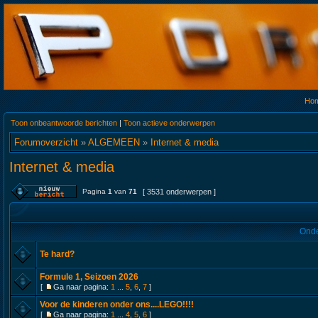
Ho
Toon onbeantwoorde berichten
|
Toon actieve onderwerpen
Forumoverzicht
»
ALGEMEEN
»
Internet & media
Internet & media
Pagina
1
van
71
[ 3531 onderwerpen ]
Onde
Te hard?
Formule 1, Seizoen 2026
[
Ga naar pagina:
1
...
5
,
6
,
7
]
Voor de kinderen onder ons....LEGO!!!!
[
Ga naar pagina:
1
...
4
,
5
,
6
]