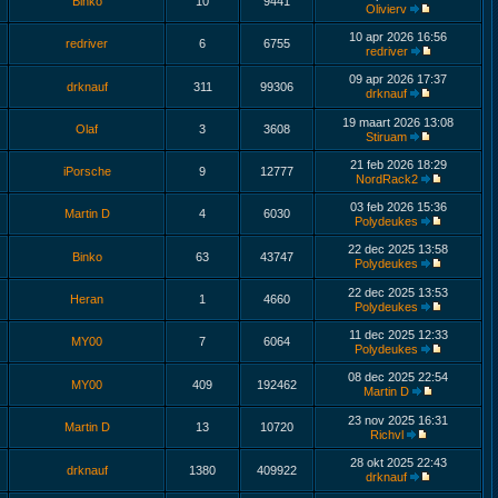
Binko
10
9441
Olivierv
10 apr 2026 16:56
redriver
6
6755
redriver
09 apr 2026 17:37
drknauf
311
99306
drknauf
19 maart 2026 13:08
Olaf
3
3608
Stiruam
21 feb 2026 18:29
iPorsche
9
12777
NordRack2
03 feb 2026 15:36
Martin D
4
6030
Polydeukes
22 dec 2025 13:58
Binko
63
43747
Polydeukes
22 dec 2025 13:53
Heran
1
4660
Polydeukes
11 dec 2025 12:33
MY00
7
6064
Polydeukes
08 dec 2025 22:54
MY00
409
192462
Martin D
23 nov 2025 16:31
Martin D
13
10720
Richvl
28 okt 2025 22:43
drknauf
1380
409922
drknauf