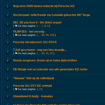
Nog eens 5000 banen reductie bij Porsche AG
Rechtszaak: tellerfraude via Catawiki gekochte 997 Targa
981: (If) you love it - the (foto) sequel
[
Ga naar pagina:
1
...
7
,
8
,
9
]
FILMPJES - het vervolg -
[
Ga naar pagina:
1
...
98
,
99
,
100
]
Porsche introduceert: 911 GT4 R
Zelf geschoten - nog een foto draadje...
[
Ga naar pagina:
1
...
40
,
41
,
42
]
Reeds vergeven: Gratis op te halen tijdschriften
FB filmpje met acceleratie van alle generaties 911 turbo
"Nieuwe" 944 op de rollenbank
Porsche 911 GT3 S/C onthuld
[
Ga naar pagina:
1
,
2
]
Abandoned G-body - Autoalex