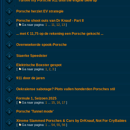
" I drove my Porsche 911 until the engine blew up"
Porsche herziet EV strategie
Porsche shoot outs van Dr Knauf - Part II
[
Ga naar pagina:
1
...
11
,
12
,
13
]
... met € 11,75 op de rekening een Porsche gekocht ...
Overwoekerde spook-Porsche
Staerke Speedster
Elektrische Boxster gespot
[
Ga naar pagina:
1
,
2
,
3
]
911 door de jaren
Oekraïense sabotage? Plots vallen honderden Porsches stil
Formule 1, Seizoen 2025
[
Ga naar pagina:
1
...
15
,
16
,
17
]
Porsche 'Tunnel mode'
Xtreme Slammed Porsches & Cars by DrKnauf, Not For CryBabies
[
Ga naar pagina:
1
...
54
,
55
,
56
]