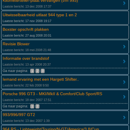
Kilometerteller-plaat vervangen (t/m 993)
Laatste bericht: 13 dec 2008 17:37
Uitwisselbaarheid uitlaat 944 type 1 en 2
Laatste bericht: 17 nov 2008 19:17
Boxster opschrift plakken
Laatste bericht: 27 aug 2008 20:01
Revisie Blower
Laatste bericht: 18 mei 2008 21:48
Informatie over brandstof
Laatste bericht: 13 apr 2008 20:37
Ga naar pagina:
1
2
3
Iemand ervaring met een Hargett Shifter..
Laatste bericht: 22 feb 2008 9:50
Porsche 996 GT3 - MKI/MkII & Comfort/Club Sport/RS
Laatste bericht: 18 dec 2007 17:51
Ga naar pagina:
1
2
993/996/997 GT2
Laatste bericht: 13 dec 2007 1:39
964 RS - Lightweight/Touring/N-GT/America/3.8/Cup