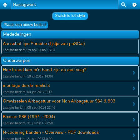
Naslagwerk
Switch to full style
Plaats een nieuw bericht
Mededelingen
Aanschaf tips Porsche (lijstje van paSCal)
Laatste bericht: 29 nov 2005 16:57
Onderwerpen
Hoe breed kan m'n band zijn op een velg?
Laatste bericht: 19 jul 2017 14:04
montage derde remlicht
Laatste bericht: 04 jan 2017 9:17
Omwisselen Airbagstuur voor Non Airbagstuur 964 & 993
Laatste bericht: 08 sep 2014 22:46
Boxster 986 (1997 - 2004)
Laatste bericht: 31 jul 2014 21:58
N-codering banden - Overview - PDF downloads
Laatste bericht: 21 okt 2013 0:09