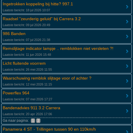
Ingetrokken koppeling bij hitte? 997.1
Laatste bericht: 18 jul 2026 10:07
Raadsel “zeurderig geluid” bij Carrera 3.2
Laatste bericht: 09 jul 2026 20:49
986 Banden
Laatste bericht: 07 jul 2026 21:38
Remslijtage indicator lampje .. remblokken niet versleten ?!
Laatste bericht: 11 jun 2026 15:48
Licht fluitende voorrem
Laatste bericht: 26 mei 2026 11:55
Waarschuwing remblok slijtage voor of achter ?
Laatste bericht: 12 mei 2026 11:15
Powerflex 964
Laatste bericht: 07 mei 2026 17:27
Bandenadvies 911 3.2 Carrera
Laatste bericht: 20 apr 2026 17:06
Ga naar pagina:
1
2
Panamera 4 ST - Trillingen tussen 90 en 110km/h